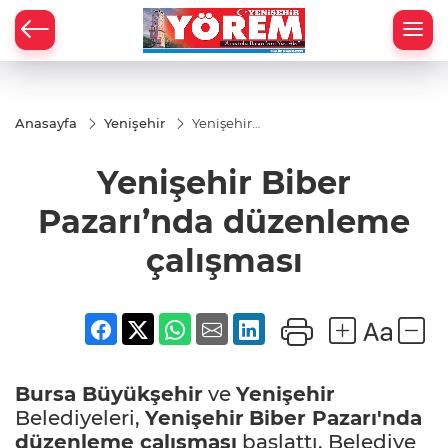
Anasayfa
Yenişehir
Yenişehir
Biber
Pazarı’nda
Yenişehir Biber
düzenleme
çalışması
Pazarı’nda düzenleme
çalışması
Bursa Büyükşehir
ve
Yenişehir
Belediyeleri,
Yenişehir
Biber Pazarı'nda
düzenleme çalışması
başlattı. Belediye