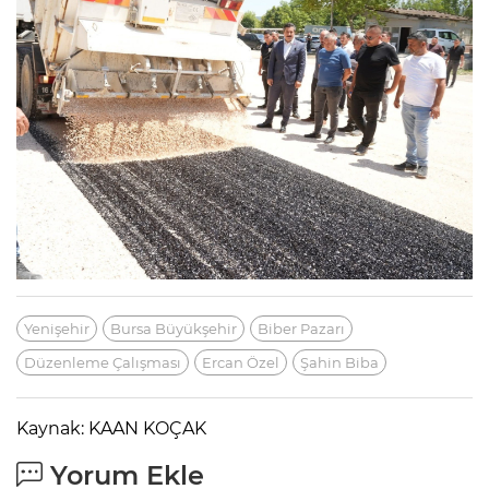
Yenişehir
Bursa Büyükşehir
Biber Pazarı
Düzenleme Çalışması
Ercan Özel
Şahin Biba
Kaynak: KAAN KOÇAK
Yorum Ekle