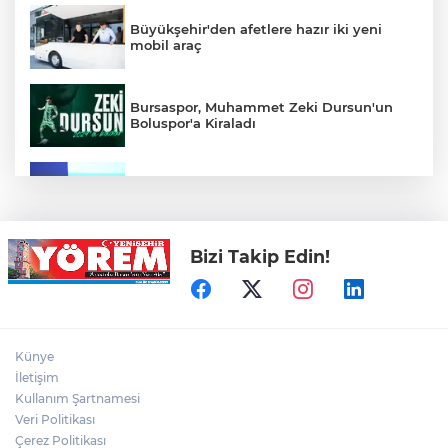
Büyükşehir'den afetlere hazır iki yeni
mobil araç
Bursaspor, Muhammet Zeki Dursun'un
Boluspor'a Kiraladı
Bursa Ekonomisinde Tarihi Dönüşüm
Hamlesi Resmen Başladı
Bizi Takip Edin!
Bursa'nın Temmuz ayı ihracatı 3 milyar
914 milyon dolara ulaştı
Elini spiral makinesine kaptırdı
Künye
İletişim
Kullanım Şartnamesi
Veri Politikası
Bursaspor'un Forma Yan Sponsoru İyi
Finans Oldu
Çerez Politikası