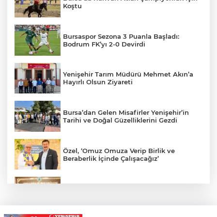
Koştu
Bursaspor Sezona 3 Puanla Başladı:
Bodrum FK’yı 2-0 Devirdi
Yenişehir Tarım Müdürü Mehmet Akın’a
Hayırlı Olsun Ziyareti
Bursa’dan Gelen Misafirler Yenişehir’in
Tarihi ve Doğal Güzelliklerini Gezdi
Özel, ‘Omuz Omuza Verip Birlik ve
Beraberlik İçinde Çalışacağız’
Kübra Denizci Keskin’den Roma’da Zafer,
Yeni Hedef Çek Cumhuriyeti