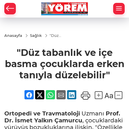
Anasayfa
Sağlık
"Düz
tabanlık ve
içe basma
"Düz tabanlık ve içe
çocuklarda
erken
tanıyla
basma çocuklarda erken
düzelebilir"
tanıyla düzelebilir"
Ortopedi ve Travmatoloji
Uzmanı
Prof.
Dr. İsmet Yalkın Çamurcu
, çocuklardaki
yürüyüş bozukluklarına ilişkin, "Özellikle