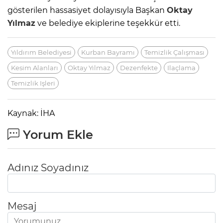
gösterilen hassasiyet dolayısıyla Başkan
Oktay
Yılmaz
ve belediye ekiplerine teşekkür etti.
Yıldırım Belediyesi
Kurban Bayramı
Temizlik Çalışması
Kesim Alanları
Oktay Yılmaz
Dezenfekte
Ilaçlama
Temizlik Işleri
Kaynak: İHA
Yorum Ekle
Adınız Soyadınız
Mesaj