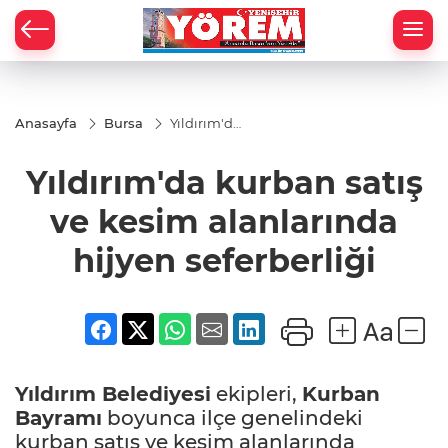
Anasayfa
Bursa
Yıldırım'da
kurban
satış ve
Yıldırım'da kurban satış
kesim
alanlarında
hijyen
ve kesim alanlarında
seferberliği
hijyen seferberliği
Yıldırım Belediyesi
ekipleri,
Kurban
Bayramı
boyunca ilçe genelindeki
kurban satış ve kesim alanlarında