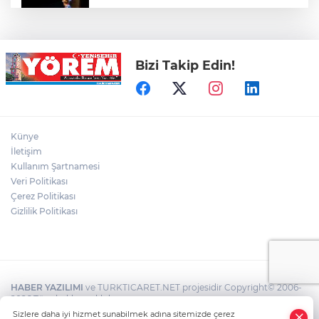
Açıkhava’da ‘cimri’ye alkış yağmuru
Bizi Takip Edin!
Bursaspor'un Forma Yan Sponsoru İyi
Finans Oldu
Bursaspor, Muhammet Zeki Dursun'un
Künye
Boluspor'a Kiraladı
İletişim
Kullanım Şartnamesi
Veri Politikası
Bursaspor'dan Genç Takviye: Emirhan
Başyiğit Resmen Yeşil-Beyazlı
Çerez Politikası
Gizlilik Politikası
HABER YAZILIMI
ve TURKTICARET.NET projesidir Copyright© 2006-
2026 Tüm hakları saklıdır.
Sizlere daha iyi hizmet sunabilmek adına sitemizde çerez