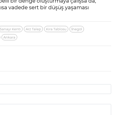
 belli bir denge oluşturmaya çalışsa da,
kısa vadede sert bir düşüş yaşaması
Sanayi Kenti
Arz Talep
Kira Tablosu
İnegöl
Ankara