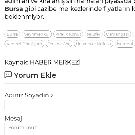
adımları ve kira artış sınırlamaları piyasada
Bursa
gibi cazibe merkezlerinde fiyatların 
beklenmiyor.
Bursa
Gayrimenkul
Kiralık Konut
Nilüfer
Osmangazi
Kentsel Dönüşüm
Tersine Göç
Üniversite Nüfusu
İstanbul
Kaynak: HABER MERKEZİ
Yorum Ekle
Adınız Soyadınız
Mesaj