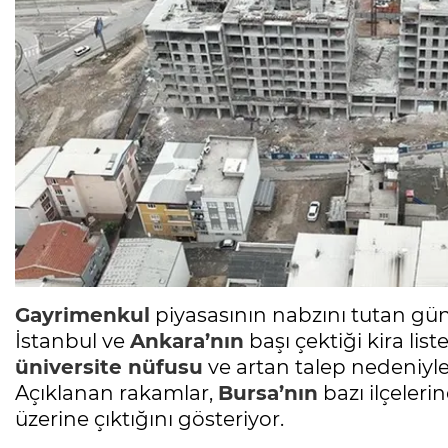
Gayrimenkul
piyasasının nabzını tutan gü
İstanbul ve
Ankara’nın
başı çektiği kira lis
üniversite nüfusu
ve artan talep nedeniyle e
Açıklanan rakamlar,
Bursa’nın
bazı ilçeleri
üzerine çıktığını gösteriyor.