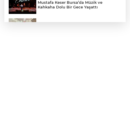
Mustafa Keser Bursa’da Müzik ve
Kahkaha Dolu Bir Gece Yaşattı
Öz Yenişehir Taşıyıcılar Kooperatifi’nden
Mehmet İleri’ye Ziyaret
YTSO’dan Yenişehir Şoförler ve
Otomobilciler Odası’na Ziyaret
Yenişehir’de Yaz Kur’an Kursları Futbol
Turnuvasında Şampiyon Yolören
Bursaspor’da Altyapı Seçmeleri Başlıyor