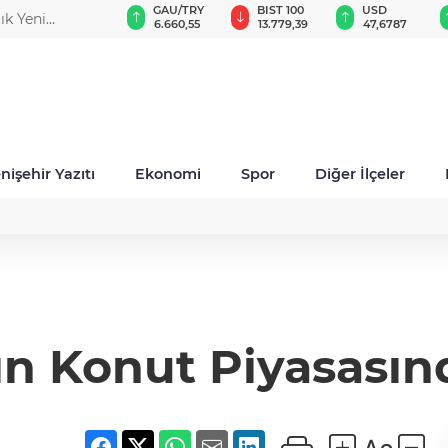
GAU/TRY
BIST 100
USD
EUR
fımızın
6.660,55
13.779,39
47,6787
55,1254
nişehir Yazıtı
Ekonomi
Spor
Diğer İlçeler
ın Konut Piyasasınd