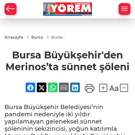
Anasayfa
Bursa
Bursa
Büyükşehir'den
Merinos’ta
Bursa Büyükşehir'den
sünnet şöleni
Merinos’ta sünnet şöleni
Bursa Büyükşehir Belediyesi’nin
pandemi nedeniyle iki yıldır
yapılamayan geleneksel sünnet
şöleninin sekizincisi, yoğun katılımla