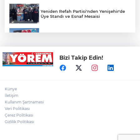
Yeniden Refah Partisi'nden Yenişehir'de
Üye Standı ve Esnaf Mesaisi
Koyunhisar'daki Hatıra Ormanı Tabelası
Yenilendi
Bizi Takip Edin!
Açıkhava’da ‘cimri’ye alkış yağmuru
Bursaspor'un Forma Yan Sponsoru İyi
Künye
Finans Oldu
İletişim
Kullanım Şartnamesi
Veri Politikası
Bursaspor, Muhammet Zeki Dursun'un
Boluspor'a Kiraladı
Çerez Politikası
Gizlilik Politikası