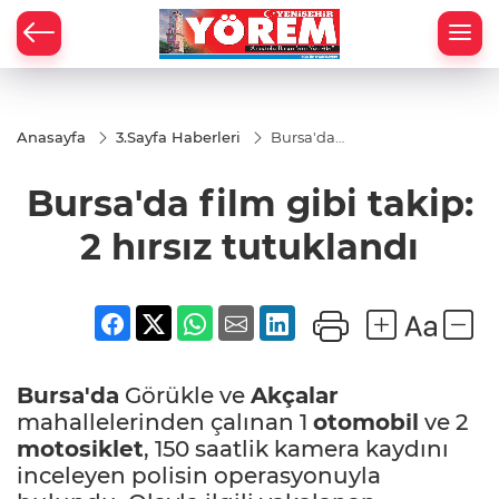
Anasayfa
3.Sayfa Haberleri
Bursa'da
film gibi
takip: 2
Bursa'da film gibi takip:
hırsız
tutuklandı
2 hırsız tutuklandı
Bursa'da
Görükle ve
Akçalar
mahallelerinden çalınan 1
otomobil
ve 2
motosiklet
, 150 saatlik kamera kaydını
inceleyen polisin operasyonuyla