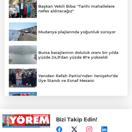
Başkan Vekili Biba: "Tarihi mahallelere
nefes aldıracağız"
Mudanya plajlarında yoğunluk sürüyor
Bursa barajlarının doluluk oranı bir yılda
yüzde 24,9'dan yüzde 81'e yükseldi
Yeniden Refah Partisi'nden Yenişehir'de
Üye Standı ve Esnaf Mesaisi
Koyunhisar'daki Hatıra Ormanı Tabelası
Yenilendi
Bizi Takip Edin!
Açıkhava’da ‘cimri’ye alkış yağmuru