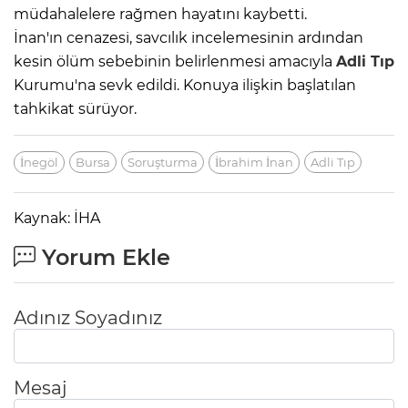
müdahalelere rağmen hayatını kaybetti.
İnan'ın cenazesi, savcılık incelemesinin ardından
kesin ölüm sebebinin belirlenmesi amacıyla
Adli Tıp
Kurumu'na sevk edildi. Konuya ilişkin başlatılan
tahkikat sürüyor.
İnegöl
Bursa
Soruşturma
İbrahim İnan
Adli Tıp
Kaynak: İHA
Yorum Ekle
Adınız Soyadınız
Mesaj