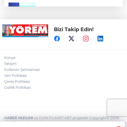
Bursa Ekonomisinde Tarihi Dönüşüm
Hamlesi Resmen Başladı
Bizi Takip Edin!
Bursa'nın Temmuz ayı ihracatı 3 milyar
914 milyon dolara ulaştı
Elini spiral makinesine kaptırdı
Künye
İletişim
Kullanım Şartnamesi
Veri Politikası
Bursaspor'un Forma Yan Sponsoru İyi
Finans Oldu
Çerez Politikası
Gizlilik Politikası
HABER YAZILIMI
ve TURKTICARET.NET projesidir Copyright© 2006-
2026 Tüm hakları saklıdır.