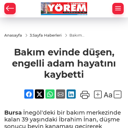
Anasayfa
3.Sayfa Haberleri
Bakım
evinde
düşen,
Bakım evinde düşen,
engelli
adam
hayatını
engelli adam hayatını
kaybetti
kaybetti
Bursa
İnegöl'deki bir bakım merkezinde
kalan 39 yaşındaki İbrahim İnan, düşme
sonucu beyin kanaması geçirerek