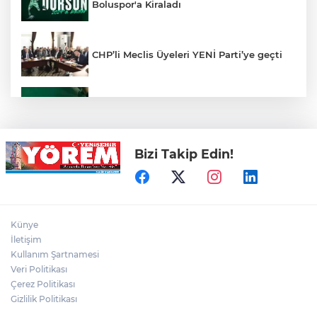
Boluspor'a Kiraladı
CHP’li Meclis Üyeleri YENİ Parti’ye geçti
Bursaspor'un Forma Yan Sponsoru İyi
Finans Oldu
Bizi Takip Edin!
Bursa'nın Temmuz ayı ihracatı 3 milyar
914 milyon dolara ulaştı
Elini spiral makinesine kaptırdı
Künye
İletişim
Kullanım Şartnamesi
Veri Politikası
Bursa Ekonomisinde Tarihi Dönüşüm
Hamlesi Resmen Başladı
Çerez Politikası
Gizlilik Politikası