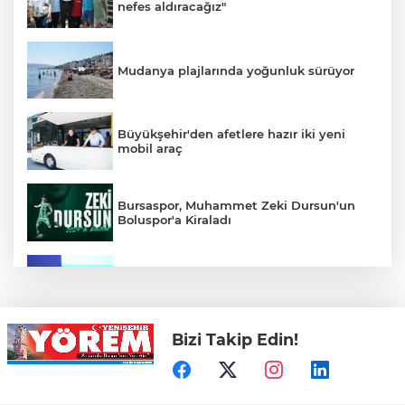
nefes aldıracağız"
Mudanya plajlarında yoğunluk sürüyor
Büyükşehir'den afetlere hazır iki yeni
mobil araç
Bursaspor, Muhammet Zeki Dursun'un
Boluspor'a Kiraladı
Bursa Ekonomisinde Tarihi Dönüşüm
Hamlesi Resmen Başladı
Bizi Takip Edin!
Bursa'nın Temmuz ayı ihracatı 3 milyar
914 milyon dolara ulaştı