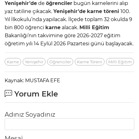
Yenişehir’de
de
öğrenciler
bugün karnelerini alıp
yaz tatiline çıkacak.
Yenişehir’de
karne
töreni
100.
Yıl İlkokulu’nda yapılacak. İlçede toplam 32 okulda 9
bin 800 öğrenci
karne
alacak.
Milli Eğitim
Bakanlığı’nın takvimine göre 2026-2027 eğitim
öğretim yılı 14 Eylül 2026 Pazartesi günü başlayacak.
Karne
Yenişehir
Öğrenciler
Karne Töreni
Milli Eğitim
Kaynak: MUSTAFA EFE
Yorum Ekle
Adınız Soyadınız
Mesaj