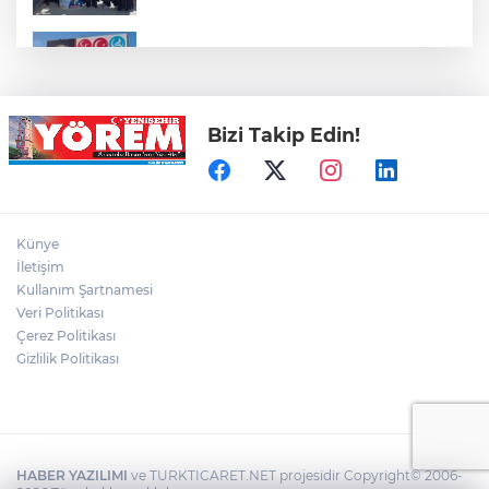
Koyunhisar'daki Hatıra Ormanı Tabelası
Yenilendi
Bizi Takip Edin!
Açıkhava’da ‘cimri’ye alkış yağmuru
Bursaspor'un Forma Yan Sponsoru İyi
Künye
Finans Oldu
İletişim
Kullanım Şartnamesi
Veri Politikası
Bursaspor, Muhammet Zeki Dursun'un
Boluspor'a Kiraladı
Çerez Politikası
Gizlilik Politikası
HABER YAZILIMI
ve TURKTICARET.NET projesidir Copyright© 2006-