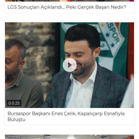
LGS Sonuçları Açıklandı... Peki Gerçek Başarı Nedir?
0:0:25
Bursaspor Başkanı Enes Çelik, Kapalıçarşı Esnafıyla
Buluştu