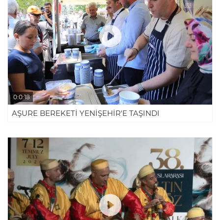
0:0:18
AŞURE BEREKETİ YENİŞEHİR'E TAŞINDI