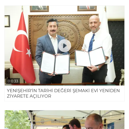
0:0:33
YENİŞEHİR’İN TARİHİ DEĞERİ ŞEMAKİ EVİ YENİDEN
ZİYARETE AÇILIYOR