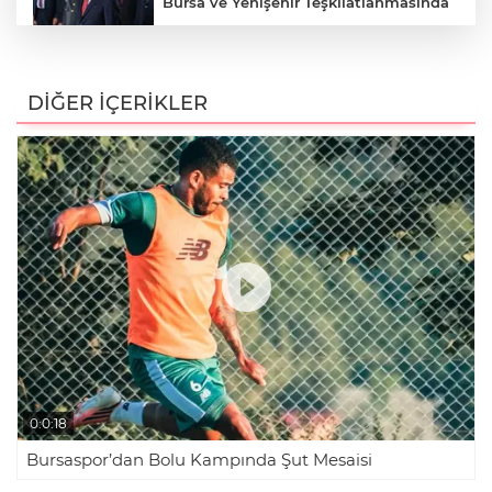
Bursa ve Yenişehir Teşkilatlanmasında
İYİ Partili Hasan Toktaş'tan
Yenişehir'deki İmar Sürecine İlişkin
DİĞER İÇERİKLER
Dikkat Çeken İddialar
KADIKÖY'DE TARİH YAZILAN AN..
Dürdane Rampasında, TIR Küle Döndü
Akaryakıt istasyonunda sopalı kavga
kamerada
0:0:18
Bursaspor’dan Bolu Kampında Şut Mesaisi
Bursalı DJ Mahmut Orhan'dan Alaçatı
Pazarında Sürpriz Performans