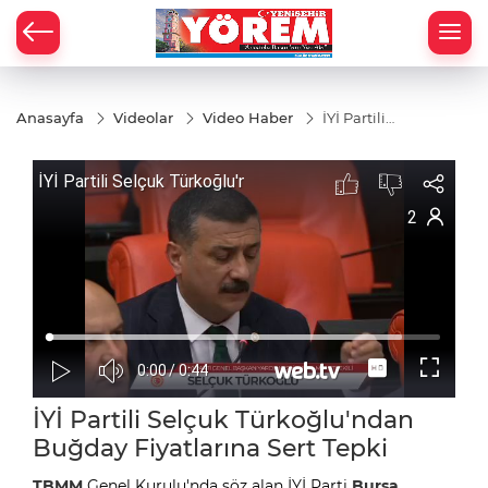
Anasayfa
Videolar
Video Haber
İYİ Partili
Selçuk
Türkoğlu'ndan
Buğday
Fiyatlarına
Sert Tepki
İYİ Partili Selçuk Türkoğlu'ndan
Buğday Fiyatlarına Sert Tepki
TBMM
Genel Kurulu'nda söz alan İYİ Parti
Bursa