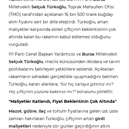
Milletvekili
Selçuk Türkoğlu
, Toprak Mahsulleri Ofisi
(TMO) tarafından açıklanan 16 bin 500 liralık buğday
alım fiyatını sert bir dille eleştirdi. Türkoğlu, artan
maliyetler karşısında ezilen çiftçinin beklentisinin çok
altında kalan bu rakamın kabul edilemez olduğunu
vurguladı.
İYİ Parti Genel Başkan Yardımcısı ve
Bursa
Milletvekili
Selçuk Türkoğlu
, meclis kürsüsünden iktidara ve tarım
politikalarını belirleyen yetkililere seslendi. Açıklanan
rakamların sahadaki gerçeklikle uyuşmadığını belirten
Türkoğlu, kararı alanlara;
"Siz hiç tarlaya gittiniz mi?
Hiç çiftçinin yüzüne baktınız mı?"
sorusunu yöneltti.
"Maliyetler Katlandı, Fiyat Beklentinin Çok Altında"
Mazot
,
gübre
,
ilaç
ve tohum fiyatlarına gelen üst üste
zamları hatırlatan Türkoğlu, çiftçinin artan
girdi
maliyetleri
nedeniyle zor günler geçirdiğinin altını