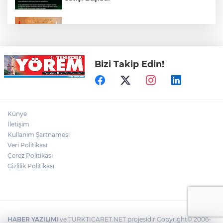
Yenişehir'in Spor Altyapısı İçin Ankara
Çıkarması
Bizi Takip Edin!
Özel, ‘Sporun ve sporcunun yanındayız’
Yenişehir'in Tarım Geleceği Masaya
Künye
Yatırıldı
İletişim
Kullanım Şartnamesi
Veri Politikası
Söylemiş Başakspor'da Bir İmza Daha:
Efecan Anşin Yuvada Kaldı
Çerez Politikası
Gizlilik Politikası
HABER YAZILIMI
ve TURKTICARET.NET projesidir Copyright© 2006-