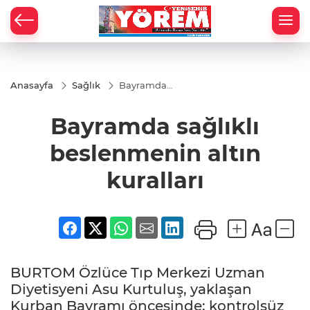
Anasayfa
Sağlık
Bayramda
sağlıklı
beslenmenin
Bayramda sağlıklı
altın kuralları
beslenmenin altın
kuralları
BURTOM Özlüce Tıp Merkezi Uzman
Diyetisyeni Asu Kurtuluş, yaklaşan
Kurban Bayramı öncesinde; kontrolsüz