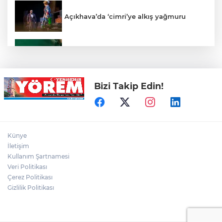
Açıkhava’da ‘cimri’ye alkış yağmuru
Bursaspor'un Forma Yan Sponsoru İyi
Finans Oldu
Bizi Takip Edin!
Bursaspor, Muhammet Zeki Dursun'un
Boluspor'a Kiraladı
Bursaspor'dan Genç Takviye: Emirhan
Künye
Başyiğit Resmen Yeşil-Beyazlı
İletişim
Kullanım Şartnamesi
Veri Politikası
VIP Kombine Sahiplerine Otopark Kartı
Satışı Başladı
Çerez Politikası
Gizlilik Politikası