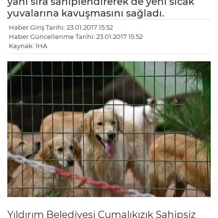
yanı sıra sahiplendirerek de yeni sıcak
yuvalarına kavuşmasını sağladı.
Haber Giriş Tarihi: 23.01.2017 15:52
Haber Güncellenme Tarihi: 23.01.2017 15:52
Kaynak: İHA
Yıldırım Belediyesi Cumalıkızık Sahipsiz