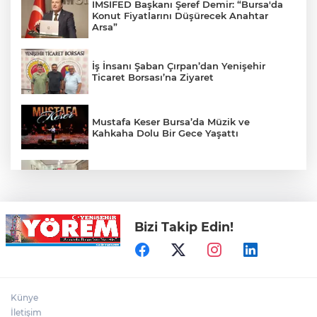
İMSİFED Başkanı Şeref Demir: “Bursa'da
Konut Fiyatlarını Düşürecek Anahtar
Arsa”
İş İnsanı Şaban Çırpan’dan Yenişehir
Ticaret Borsası’na Ziyaret
Mustafa Keser Bursa’da Müzik ve
Kahkaha Dolu Bir Gece Yaşattı
Öz Yenişehir Taşıyıcılar Kooperatifi’nden
Mehmet İleri’ye Ziyaret
Bizi Takip Edin!
YTSO’dan Yenişehir Şoförler ve
Otomobilciler Odası’na Ziyaret
Yenişehir’de Yaz Kur’an Kursları Futbol
Künye
Turnuvasında Şampiyon Yolören
İletişim