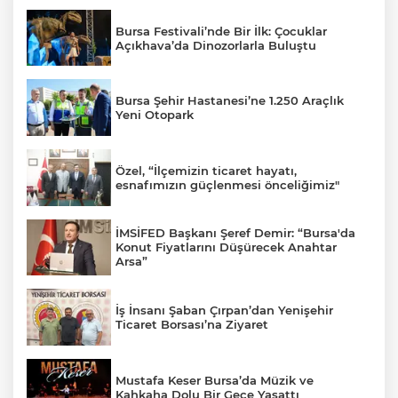
Bursa Festivali’nde Bir İlk: Çocuklar
Açıkhava’da Dinozorlarla Buluştu
Bursa Şehir Hastanesi’ne 1.250 Araçlık
Yeni Otopark
Özel, “İlçemizin ticaret hayatı,
esnafımızın güçlenmesi önceliğimiz"
İMSİFED Başkanı Şeref Demir: “Bursa'da
Konut Fiyatlarını Düşürecek Anahtar
Arsa”
İş İnsanı Şaban Çırpan’dan Yenişehir
Ticaret Borsası’na Ziyaret
Mustafa Keser Bursa’da Müzik ve
Kahkaha Dolu Bir Gece Yaşattı