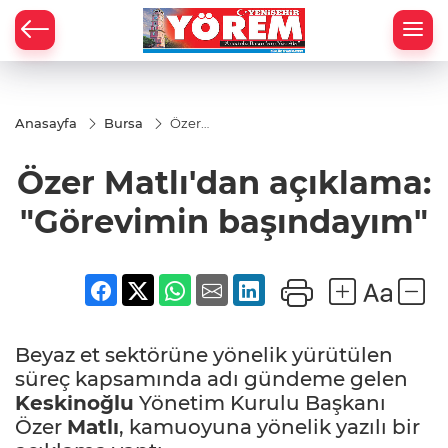
Anasayfa
Bursa
Özer
Matlı'dan
açıklama:
Özer Matlı'dan açıklama:
"Görevimin
başındayım"
"Görevimin başındayım"
Beyaz et sektörüne yönelik yürütülen
süreç kapsamında adı gündeme gelen
Keskinoğlu
Yönetim Kurulu Başkanı
Özer
Matlı
, kamuoyuna yönelik yazılı bir