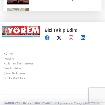
Öz Yenişehir Taşıyıcılar Kooperatifi’nden
Mehmet İleri’ye Ziyaret
Bizi Takip Edin!
YTSO’dan Yenişehir Şoförler ve
Otomobilciler Odası’na Ziyaret
Yenişehir’de Yaz Kur’an Kursları Futbol
Künye
Turnuvasında Şampiyon Yolören
İletişim
Kullanım Şartnamesi
Veri Politikası
Bursaspor’da Altyapı Seçmeleri Başlıyor
Çerez Politikası
Gizlilik Politikası
HABER YAZILIMI
ve TURKTICARET.NET projesidir Copyright© 2006-