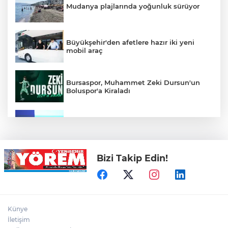
Mudanya plajlarında yoğunluk sürüyor
Büyükşehir'den afetlere hazır iki yeni
mobil araç
Bursaspor, Muhammet Zeki Dursun'un
Boluspor'a Kiraladı
Bursa Ekonomisinde Tarihi Dönüşüm
Hamlesi Resmen Başladı
Bizi Takip Edin!
Bursa'nın Temmuz ayı ihracatı 3 milyar
914 milyon dolara ulaştı
Elini spiral makinesine kaptırdı
Künye
İletişim