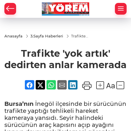
Anasayfa
3.Sayfa Haberleri
Trafikte
'yok artık'
dedirten
Trafikte 'yok artık'
anlar
kamerada
dedirten anlar kamerada
Bursa’nın
İnegöl ilçesinde bir sürücünün
trafikte yaptığı tehlikeli hareket
kameraya yansıdı. Seyir halindeki
sürücünün araç kapısını açıp ayağını