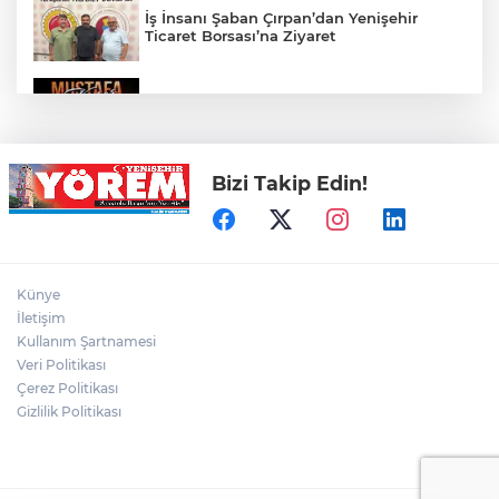
İş İnsanı Şaban Çırpan’dan Yenişehir
Ticaret Borsası’na Ziyaret
Mustafa Keser Bursa’da Müzik ve
Kahkaha Dolu Bir Gece Yaşattı
Bizi Takip Edin!
Öz Yenişehir Taşıyıcılar Kooperatifi’nden
Mehmet İleri’ye Ziyaret
YTSO’dan Yenişehir Şoförler ve
Künye
Otomobilciler Odası’na Ziyaret
İletişim
Kullanım Şartnamesi
Veri Politikası
Yenişehir’de Yaz Kur’an Kursları Futbol
Turnuvasında Şampiyon Yolören
Çerez Politikası
Gizlilik Politikası