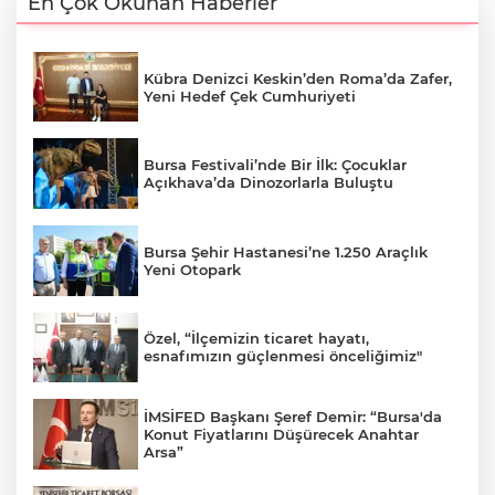
En Çok Okunan Haberler
Kübra Denizci Keskin’den Roma’da Zafer,
Yeni Hedef Çek Cumhuriyeti
Bursa Festivali’nde Bir İlk: Çocuklar
Açıkhava’da Dinozorlarla Buluştu
Bursa Şehir Hastanesi’ne 1.250 Araçlık
Yeni Otopark
Özel, “İlçemizin ticaret hayatı,
esnafımızın güçlenmesi önceliğimiz"
İMSİFED Başkanı Şeref Demir: “Bursa'da
Konut Fiyatlarını Düşürecek Anahtar
Arsa”