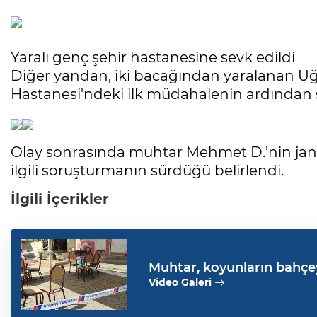
Yaralı genç şehir hastanesine sevk edildi
Diğer yandan, iki bacağından yaralanan U
Hastanesi'ndeki ilk müdahalenin ardından ş
Olay sonrasında muhtar Mehmet D.’nin jan
ilgili soruşturmanın sürdüğü belirlendi.
İlgili İçerikler
Muhtar, koyunların bahçeye
yaraladı
Video Galeri