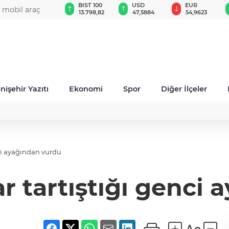
GAU/TRY
BIST 100
USD
EUR
i mobil araç
6.494,03
13.798,82
47,5884
54,9623
nişehir Yazıtı
Ekonomi
Spor
Diğer İlçeler
ci ayağından vurdu
r tartıştığı genci 