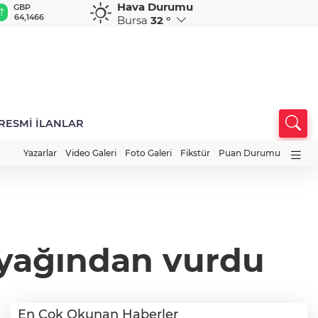
Hava Durumu
GBP
CHF
CAD
RUB
A
64,1466
58,5848
33,9529
0,5831
1
Bursa
32 °
RESMİ İLANLAR
Yazarlar
Video Galeri
Foto Galeri
Fikstür
Puan Durumu
ayağından vurdu
En Çok Okunan Haberler