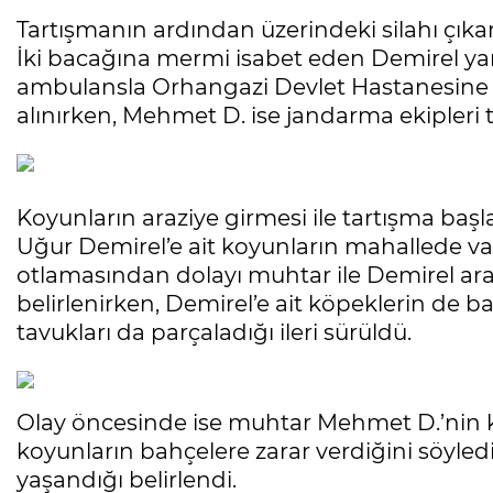
Tartışmanın ardından üzerindeki silahı çıkar
İki bacağına mermi isabet eden Demirel yar
ambulansla Orhangazi Devlet Hastanesine ka
alınırken, Mehmet D. ise jandarma ekipleri t
Koyunların araziye girmesi ile tartışma baş
Uğur Demirel’e ait koyunların mahallede vat
otlamasından dolayı muhtar ile Demirel ara
belirlenirken, Demirel’e ait köpeklerin de b
tavukları da parçaladığı ileri sürüldü.
Olay öncesinde ise muhtar Mehmet D.’nin k
koyunların bahçelere zarar verdiğini söyledi
yaşandığı belirlendi.