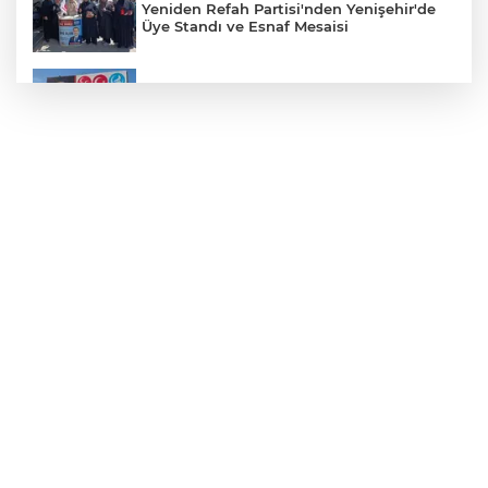
Yeniden Refah Partisi'nden Yenişehir'de
Üye Standı ve Esnaf Mesaisi
Koyunhisar'daki Hatıra Ormanı Tabelası
Yenilendi
Açıkhava’da ‘cimri’ye alkış yağmuru
Bursaspor'un Forma Yan Sponsoru İyi
Finans Oldu
Bursaspor, Muhammet Zeki Dursun'un
Boluspor'a Kiraladı