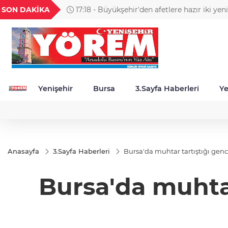
GEL
TND
BGN
VND
SON DAKİKA
17:18 - Büyükşehir'den afetlere hazır iki yen
20
18,1982
16,2307
28,0626
0,0018
Yenişehir
Bursa
3.Sayfa Haberleri
Ye
Anasayfa
3.Sayfa Haberleri
Bursa'da muhtar tartıştığı gen
Bursa'da muhta