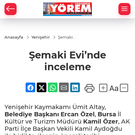
Anasayfa
Yenişehir
Şemaki
Evi’nde
inceleme
Şemaki Evi’nde
inceleme
Yenişehir Kaymakamı Ümit Altay,
Belediye Başkanı
Ercan Özel
,
Bursa
İl
Kültür ve Turizm Müdürü
Kamil Özer
, AK
Parti İlçe Başkan Vekili Kamil Aydoğdu