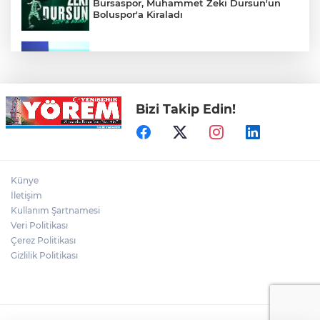
Bursaspor, Muhammet Zeki Dursun'un
Boluspor'a Kiraladı
Bursa Ekonomisinde Tarihi Dönüşüm
Hamlesi Resmen Başladı
Bizi Takip Edin!
Bursa'nın Temmuz ayı ihracatı 3 milyar
914 milyon dolara ulaştı
Elini spiral makinesine kaptırdı
Künye
İletişim
Kullanım Şartnamesi
Veri Politikası
Bursaspor'un Forma Yan Sponsoru İyi
Finans Oldu
Çerez Politikası
Gizlilik Politikası