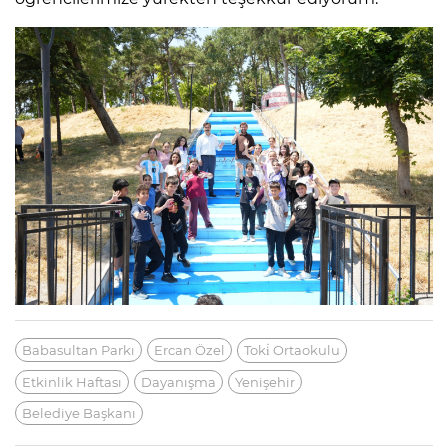
Babasultan Parkı
Ercan Özel
Toki̇ Ortaokulu
Etkinlik Haftası
Dayanışma
Yenişehir
Belediye Başkanı