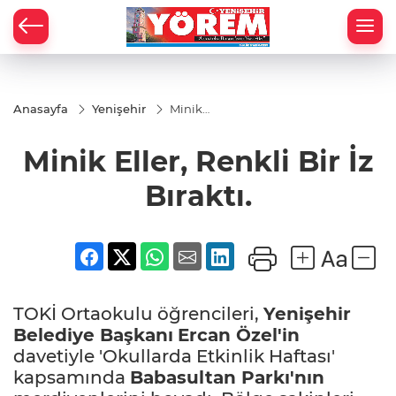
Anasayfa
Yenişehir
Minik
Eller,
Renkli
Minik Eller, Renkli Bir İz
Bir İz
Bıraktı.
Bıraktı.
TOKİ Ortaokulu öğrencileri,
Yenişehir
Belediye Başkanı
Ercan Özel'in
davetiyle 'Okullarda Etkinlik Haftası'
kapsamında
Babasultan Parkı'nın