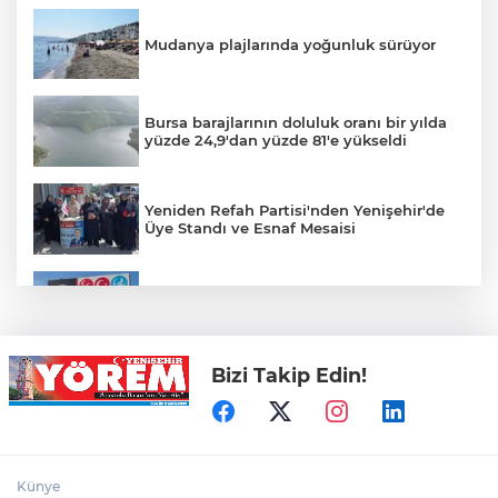
Mudanya plajlarında yoğunluk sürüyor
Bursa barajlarının doluluk oranı bir yılda
yüzde 24,9'dan yüzde 81'e yükseldi
Yeniden Refah Partisi'nden Yenişehir'de
Üye Standı ve Esnaf Mesaisi
Koyunhisar'daki Hatıra Ormanı Tabelası
Yenilendi
Bizi Takip Edin!
Açıkhava’da ‘cimri’ye alkış yağmuru
Bursaspor'un Forma Yan Sponsoru İyi
Künye
Finans Oldu