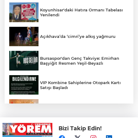
Koyunhisar'daki Hatıra Ormanı Tabelası
Yenilendi
Açıkhava’da ‘cimri’ye alkış yağmuru
Bursaspor'dan Genç Takviye: Emirhan
Başyiğit Resmen Yeşil-Beyazlı
VIP Kombine Sahiplerine Otopark Kartı
Satışı Başladı
Yenişehir'in Spor Altyapısı İçin Ankara
Çıkarması
Bizi Takip Edin!
Özel, ‘Sporun ve sporcunun yanındayız’