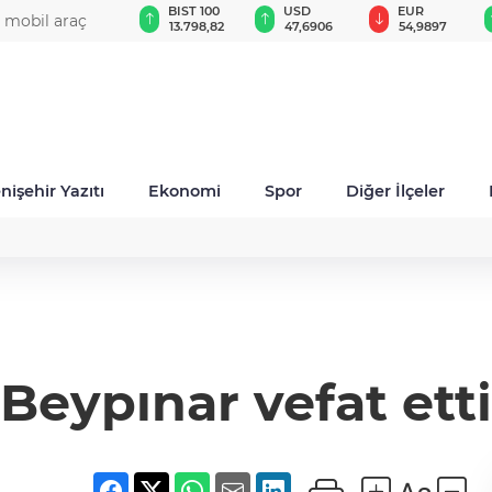
GAU/TRY
BIST 100
USD
EUR
i mobil araç
6.518,71
13.798,82
47,6906
54,9897
nişehir Yazıtı
Ekonomi
Spor
Diğer İlçeler
Beypınar vefat etti