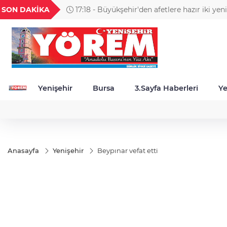
GEL
TND
BGN
VND
SON DAKİKA
17:18 - Büyükşehir'den afetlere hazır iki yen
46
18,2373
16,2656
27,9743
0,0018
Yenişehir
Bursa
3.Sayfa Haberleri
Ye
Anasayfa
Yenişehir
Beypınar vefat etti