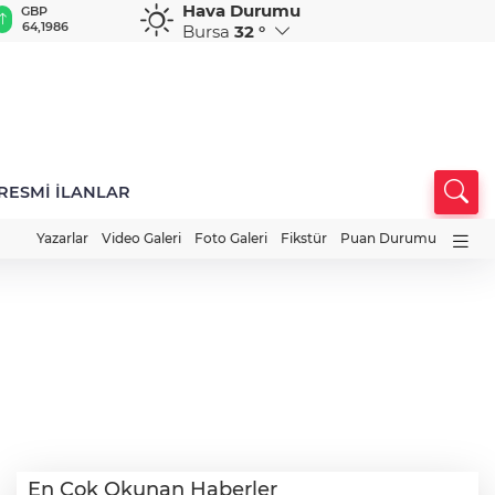
Hava Durumu
GBP
CHF
CAD
RUB
A
64,1986
58,6698
34,0231
0,5752
1
Bursa
32 °
RESMİ İLANLAR
Yazarlar
Video Galeri
Foto Galeri
Fikstür
Puan Durumu
En Çok Okunan Haberler