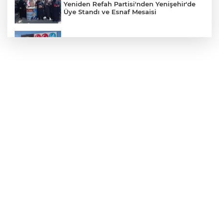
Yeniden Refah Partisi'nden Yenişehir'de
Üye Standı ve Esnaf Mesaisi
Koyunhisar'daki Hatıra Ormanı Tabelası
Yenilendi
Açıkhava’da ‘cimri’ye alkış yağmuru
Bursaspor'un Forma Yan Sponsoru İyi
Finans Oldu
Bursaspor, Muhammet Zeki Dursun'un
Boluspor'a Kiraladı