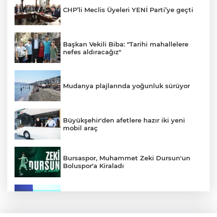
CHP’li Meclis Üyeleri YENİ Parti’ye geçti
Başkan Vekili Biba: "Tarihi mahallelere
nefes aldıracağız"
Mudanya plajlarında yoğunluk sürüyor
Büyükşehir'den afetlere hazır iki yeni
mobil araç
Bursaspor, Muhammet Zeki Dursun'un
Boluspor'a Kiraladı
Bursa Ekonomisinde Tarihi Dönüşüm
Hamlesi Resmen Başladı