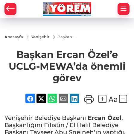
Anasayfa
Yenişehir
Başkan
Ercan
Özel’e
Başkan Ercan Özel’e
UCLG-
MEWA’da
önemli
UCLG-MEWA’da önemli
görev
görev
Yenişehir Belediye Başkanı
Ercan Özel
,
Başkanlığını Filistin / El Halil Belediye
Başkanı Tayseer Abu Sneineh’ın yaptığı,