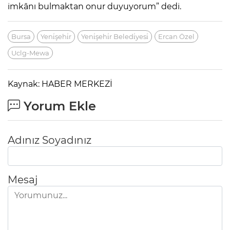
imkânı bulmaktan onur duyuyorum” dedi.
Bursa
Yeni̇şehi̇r
Yeni̇şehi̇r Beledi̇yesi̇
Ercan Özel
Uclg-Mewa
Kaynak: HABER MERKEZİ
Yorum Ekle
Adınız Soyadınız
Mesaj