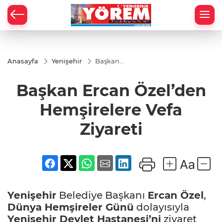
Anasayfa
Yenişehir
Başkan
Ercan
Özel’den
Başkan Ercan Özel’den
Hemşirelere
Vefa Ziyareti
Hemşirelere Vefa
Ziyareti
Yenişehir
Belediye Başkanı
Ercan Özel
,
Dünya
Hemşireler
Günü
dolayısıyla
Yenişehir
Devlet Hastanesi’ni
ziyaret