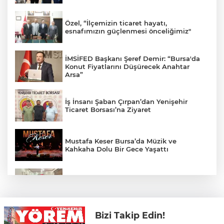
Özel, “İlçemizin ticaret hayatı,
esnafımızın güçlenmesi önceliğimiz"
İMSİFED Başkanı Şeref Demir: “Bursa'da
Konut Fiyatlarını Düşürecek Anahtar
Arsa”
İş İnsanı Şaban Çırpan’dan Yenişehir
Ticaret Borsası’na Ziyaret
Mustafa Keser Bursa’da Müzik ve
Kahkaha Dolu Bir Gece Yaşattı
Öz Yenişehir Taşıyıcılar Kooperatifi’nden
Mehmet İleri’ye Ziyaret
Bizi Takip Edin!
YTSO’dan Yenişehir Şoförler ve