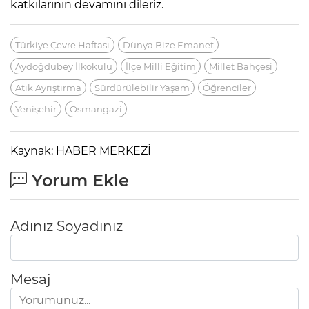
katkılarının devamını dileriz.
Türkiye Çevre Haftası
Dünya Bize Emanet
Aydoğdubey İlkokulu
İlçe Milli Eğitim
Millet Bahçesi
Atık Ayrıştırma
Sürdürülebilir Yaşam
Öğrenciler
Yenişehir
Osmangazi
Kaynak: HABER MERKEZİ
Yorum Ekle
Adınız Soyadınız
Mesaj