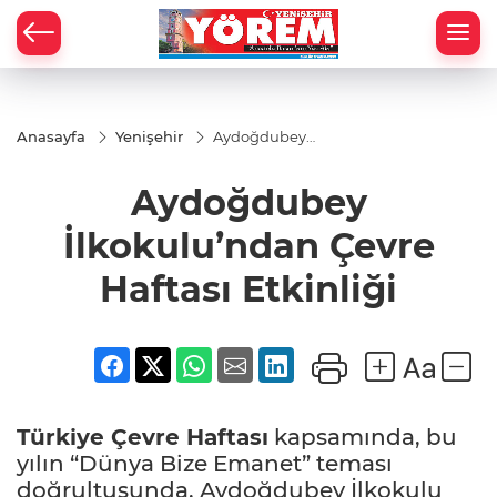
Anasayfa
Yenişehir
Aydoğdubey
İlkokulu’ndan
Çevre Haftası
Aydoğdubey
Etkinliği
İlkokulu’ndan Çevre
Haftası Etkinliği
Türkiye Çevre Haftası
kapsamında, bu
yılın “Dünya Bize Emanet” teması
doğrultusunda, Aydoğdubey İlkokulu