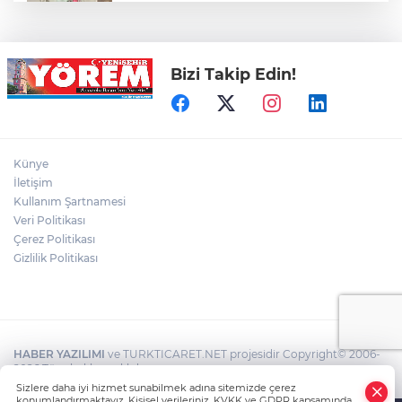
Öz Yenişehir Taşıyıcılar Kooperatifi’nden
Mehmet İleri’ye Ziyaret
Bizi Takip Edin!
YTSO’dan Yenişehir Şoförler ve
Otomobilciler Odası’na Ziyaret
Yenişehir’de Yaz Kur’an Kursları Futbol
Künye
Turnuvasında Şampiyon Yolören
İletişim
Kullanım Şartnamesi
Veri Politikası
Bursaspor’da Altyapı Seçmeleri Başlıyor
Çerez Politikası
Gizlilik Politikası
HABER YAZILIMI
ve TURKTICARET.NET projesidir Copyright© 2006-
2026 Tüm hakları saklıdır.
Sizlere daha iyi hizmet sunabilmek adına sitemizde çerez
konumlandırmaktayız. Kişisel verileriniz, KVKK ve GDPR kapsamında