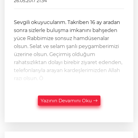
26.05.2017 21:34
Sevgili okuyucularım. Takriben 16 ay aradan
sonra sizlerle buluşma imkanını bahşeden
yüce Rabbimize sonsuz hamdüsenalar
olsun. Selat ve selam şanlı peygamberimizi
üzerine olsun. Geçirmiş olduğum
rahatsızlıktan dolayı birebir ziyaret edenden,
telefonlarıyla arayan kardeşlerimizden Allah
razı olsun. Ö
Yazının Devamını Oku