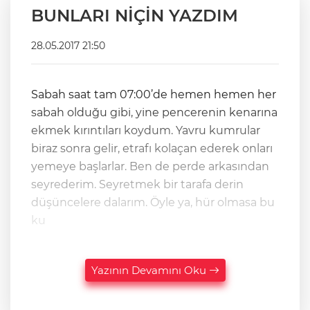
BUNLARI NİÇİN YAZDIM
28.05.2017 21:50
Sabah saat tam 07:00’de hemen hemen her
sabah olduğu gibi, yine pencerenin kenarına
ekmek kırıntıları koydum. Yavru kumrular
biraz sonra gelir, etrafı kolaçan ederek onları
yemeye başlarlar. Ben de perde arkasından
seyrederim. Seyretmek bir tarafa derin
düşüncelere dalarım. Öyle ya, hür olmasa bu
ku
Yazının Devamını Oku