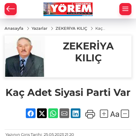
Anasayfa
Yazarlar
ZEKERİYA KILIÇ
Kaç
Adet
Siyasi
ZEKERİYA
Parti
Var
KILIÇ
Kaç Adet Siyasi Parti Var
Yazının Giriş Tarihi: 25.05.2023 21:20