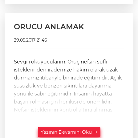
ORUCU ANLAMAK
29.05.2017 21:46
Sevgili okuyucularım. Oruç nefsin süfli
isteklerinden irademize hâkim olarak uzak
durmamız itibariyle bir irade eğitimidir. Açlık
susuzluk ve benzeri sıkıntılara dayanma
yönü ile sabır eğitimidir. İnsanın hayatta
başarılı olması için her ikisi de önemlidir.
Nefsin isteklerinin kontrol altına alınmas
Yazının Devamını Oku