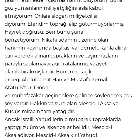
taşınmazın elden çıkmasına ifrit oluyorum. Buna
göz yumanların milliyetçiliğini asla kabul
etmiyorum. Onlara slogan milliyetçilisi
diyorum. Efendim toprağı alıp götürmüyorlarmış.
Hayret doğrusu. Ben bunu şuna
benzetiyorum. Nikahı adamın üzerine olan
hanımın koynunda başkası var demek. Kanla alınan
can vererek alınan toprakların ve taşınmazların
parayla satılamayacağını atalarımız vaziyet
olarak bırakmışlardır. Bunun en açık
örneği Abdülhamit Han ve Mustafa Kemal
Atatürk’tür. Dindar
ve muhafazakâr geçinenlere gelince söylenecek çok
şey vardır. Hakkında sure olan Mescid-i Aksa ve
Kudüs miracın tam yatağıdır.
Ancak İsrailli Yahudilerin o mübarek topraklarda
yaptığı zulüm ve işkenceler bellidir. Mescid-i
Aksa ağlıyor, Mescid-i Aksa kirli Yahudi