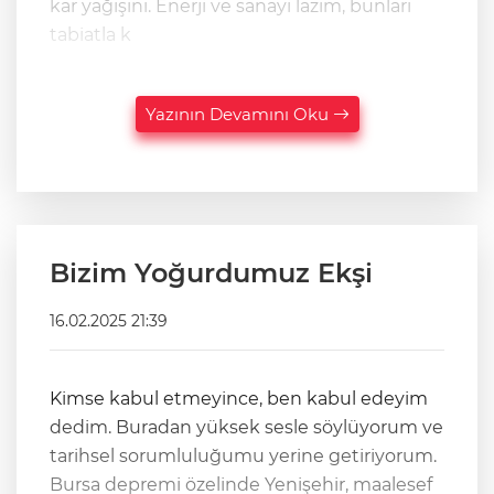
kar yağışını. Enerji ve sanayi lazım, bunları
tabiatla k
Yazının Devamını Oku
Bizim Yoğurdumuz Ekşi
16.02.2025 21:39
Kimse kabul etmeyince, ben kabul edeyim
dedim. Buradan yüksek sesle söylüyorum ve
tarihsel sorumluluğumu yerine getiriyorum.
Bursa depremi özelinde Yenişehir, maalesef