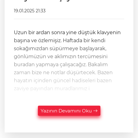
19.01.2025 21:33
Uzun bir ardan sonra yine düştük klavyenin
başına ve özlemişiz. Haftada bir kendi
sokağımızdan süpürmeye başlayarak,
gönlümüzün ve aklımızın tercümesini
buradan yapmaya çalışacağız. Bakalım
zaman bize ne notlar düşürtecek. Bazen
hayatın içinden güncel hadiseleri bazen
zaviye payından muradlarımız i
Yazının Devamını Oku