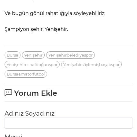
Ve bugün gönül rahatlığıyla söyleyebiliriz:
Şampiyon şehir, Yenişehir.
Bursa
Yenişehir
Yenişehirbelediyespor
Yenişehiresnafdoğanspor
Yenişehirsöylemişbaşakspor
Bursaamatörfutbol
Yorum Ekle
Adınız Soyadınız