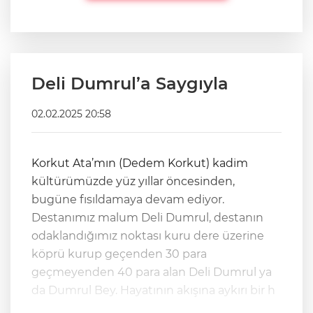
Deli Dumrul’a Saygıyla
02.02.2025 20:58
Korkut Ata’mın (Dedem Korkut) kadim
kültürümüzde yüz yıllar öncesinden,
bugüne fısıldamaya devam ediyor.
Destanımız malum Deli Dumrul, destanın
odaklandığımız noktası kuru dere üzerine
köprü kurup geçenden 30 para
geçmeyenden 40 para alan Deli Dumrul ya
da Dumrul Bey. Hayatının akışına aykırı bir h