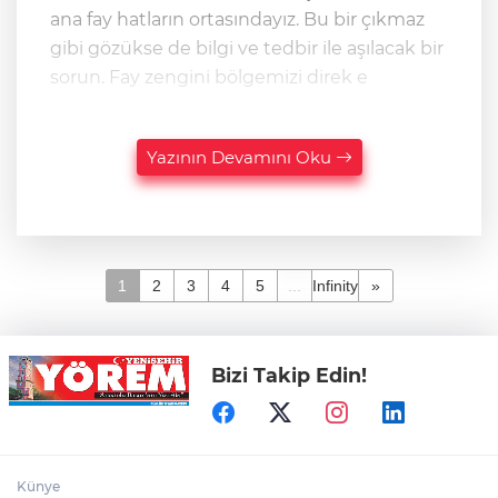
ana fay hatların ortasındayız. Bu bir çıkmaz
gibi gözükse de bilgi ve tedbir ile aşılacak bir
sorun. Fay zengini bölgemizi direk e
Yazının Devamını Oku
1
2
3
4
5
...
Infinity
»
Bizi Takip Edin!
Künye