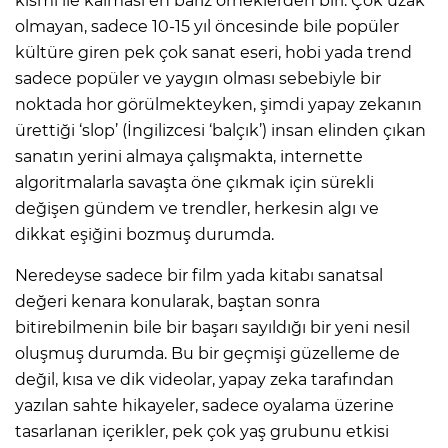
kısmı ile kalması en bariz örneklerden biri. Çok uzak
olmayan, sadece 10-15 yıl öncesinde bile popüler
kültüre giren pek çok sanat eseri, hobi yada trend
sadece popüler ve yaygın olması sebebiyle bir
noktada hor görülmekteyken, şimdi yapay zekanın
ürettiği ‘slop’ (İngilizcesi ‘balçık’) insan elinden çıkan
sanatın yerini almaya çalışmakta, internette
algoritmalarla savaşta öne çıkmak için sürekli
değişen gündem ve trendler, herkesin algı ve
dikkat eşiğini bozmuş durumda.
Neredeyse sadece bir film yada kitabı sanatsal
değeri kenara konularak, baştan sonra
bitirebilmenin bile bir başarı sayıldığı bir yeni nesil
oluşmuş durumda. Bu bir geçmişi güzelleme de
değil, kısa ve dik videolar, yapay zeka tarafından
yazılan sahte hikayeler, sadece oyalama üzerine
tasarlanan içerikler, pek çok yaş grubunu etkisi