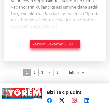
yakın çeviri değil aslında. “Valentin’in Günü”,
yabancıların kullandığı asıl ismine daha sadık
bir çeviri olurdu. Peki kim bu Valentin? Şimdi
artık hediye, çikolata ve çiçek alma gününe
dönüşen bu gün ilk nasıl
Yazının Devamını Oku
1
2
3
4
5
...
Infinity
»
Bizi Takip Edin!