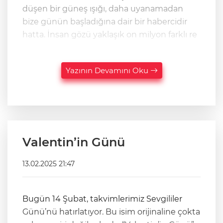
düşen bir güneş ışığı, daha uyanamadan
bize günün başladığına dair bir habercidir
hatta. İnsan gözü yaklaşık on milyon farklı re
Yazının Devamını Oku
Valentin’in Günü
13.02.2025 21:47
Bugün 14 Şubat, takvimlerimiz Sevgililer
Günü’nü hatırlatıyor. Bu isim orijinaline çokta