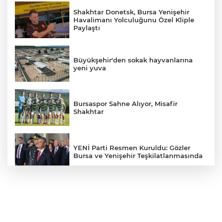
Shakhtar Donetsk, Bursa Yenişehir
Havalimanı Yolculuğunu Özel Kliple
Paylaştı
Büyükşehir'den sokak hayvanlarına
yeni yuva
Bursaspor Sahne Alıyor, Misafir
Shakhtar
YENİ Parti Resmen Kuruldu: Gözler
Bursa ve Yenişehir Teşkilatlanmasında
İYİ Partili Hasan Toktaş'tan
Yenişehir'deki İmar Sürecine İlişkin
Dikkat Çeken İddialar