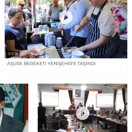
0:0:18
AŞURE BEREKETİ YENİŞEHİR'E TAŞINDI