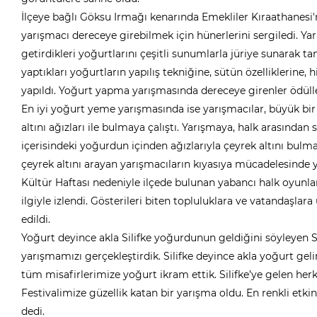
İlçeye bağlı Göksu Irmağı kenarında Emekliler Kıraathanesi
yarışmacı dereceye girebilmek için hünerlerini sergiledi. Ya
getirdikleri yoğurtlarını çeşitli sunumlarla jüriye sunarak t
yaptıkları yoğurtların yapılış tekniğine, sütün özelliklerin
yapıldı. Yoğurt yapma yarışmasında dereceye girenler ödülle
En iyi yoğurt yeme yarışmasında ise yarışmacılar, büyük bir 
altını ağızları ile bulmaya çalıştı. Yarışmaya, halk arasından 
içerisindeki yoğurdun içinden ağızlarıyla çeyrek altını bulmay
çeyrek altını arayan yarışmacıların kıyasıya mücadelesinde 
Kültür Haftası nedeniyle ilçede bulunan yabancı halk oyunla
ilgiyle izlendi. Gösterileri biten topluluklara ve vatandaşla
edildi.
Yoğurt deyince akla Silifke yoğurdunun geldiğini söyleyen S
yarışmamızı gerçekleştirdik. Silifke deyince akla yoğurt geli
tüm misafirlerimize yoğurt ikram ettik. Silifke’ye gelen herk
Festivalimize güzellik katan bir yarışma oldu. En renkli etk
dedi.