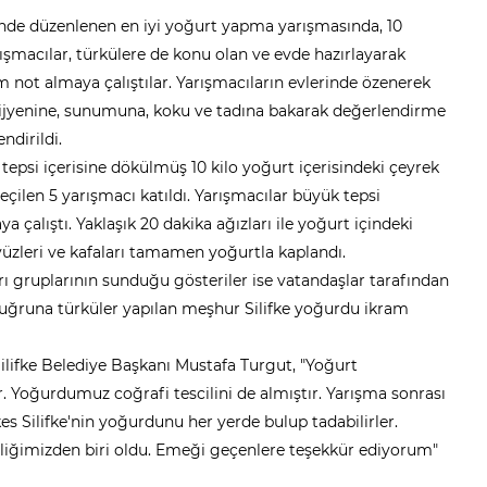
'nde düzenlenen en iyi yoğurt yapma yarışmasında, 10
rışmacılar, türkülere de konu olan ve evde hazırlayarak
am not almaya çalıştılar. Yarışmacıların evlerinde özenerek
e, hijyenine, sunumuna, koku ve tadına bakarak değerlendirme
ndirildi.
tepsi içerisine dökülmüş 10 kilo yoğurt içerisindeki çeyrek
seçilen 5 yarışmacı katıldı. Yarışmacılar büyük tepsi
a çalıştı. Yaklaşık 20 dakika ağızları ile yoğurt içindeki
yüzleri ve kafaları tamamen yoğurtla kaplandı.
rı gruplarının sunduğu gösteriler ise vatandaşlar tarafından
ra uğruna türküler yapılan meşhur Silifke yoğurdu ikram
ilifke Belediye Başkanı Mustafa Turgut, "Yoğurt
r. Yoğurdumuz coğrafi tescilini de almıştır. Yarışma sonrası
es Silifke'nin yoğurdunu her yerde bulup tadabilirler.
inliğimizden biri oldu. Emeği geçenlere teşekkür ediyorum"