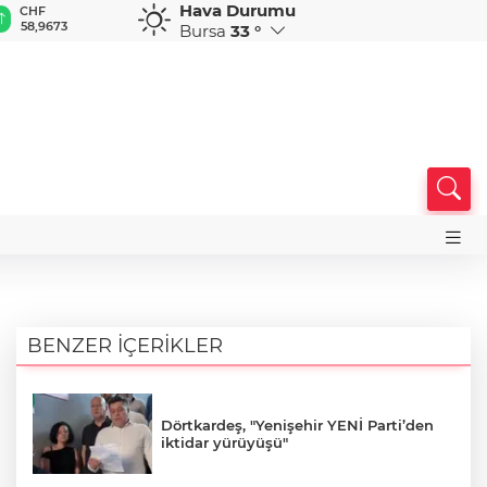
Hava Durumu
CHF
CAD
RUB
AED
A
58,9673
33,9584
0,5839
12,9503
3
Bursa
33 °
BENZER İÇERİKLER
Dörtkardeş, "Yenişehir YENİ Parti’den
iktidar yürüyüşü"