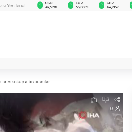
BIST 100
USD
EUR
GBP
ası Yenilendi
13.703,13
47,5781
55,0859
64,2157
larını sokup altın aradılar