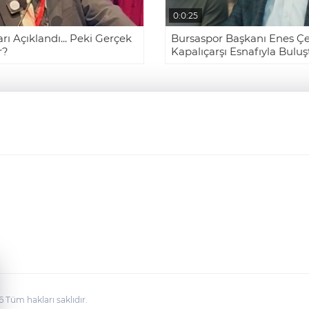
0:0:25
rı Açıklandı... Peki Gerçek
Bursaspor Başkanı Enes Çel
r?
Kapalıçarşı Esnafıyla Buluş
üm hakları saklıdır.