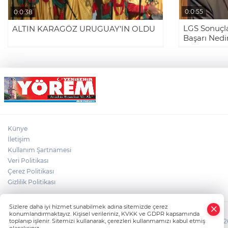
0:0:55
0:0:38
LGS Sonuçla
ALTIN KARAGÖZ URUGUAY’IN OLDU
Başarı Nedi
Künye
İletişim
Kullanım Şartnamesi
Veri Politikası
Çerez Politikası
Gizlilik Politikası
Sizlere daha iyi hizmet sunabilmek adına sitemizde çerez
konumlandırmaktayız. Kişisel verileriniz, KVKK ve GDPR kapsamında
toplanıp işlenir. Sitemizi kullanarak, çerezleri kullanmamızı kabul etmiş
HABER YAZILIMI
ve TURKTICARET.NET projesidir Copyright© 2006-2026 T