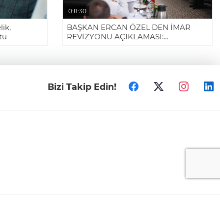
0:8:30
ik,
BAŞKAN ERCAN ÖZEL'DEN İMAR
tu
REVİZYONU AÇIKLAMASI:
"GERÇEKLER, ALGILARDAN
GÜÇLÜDÜR"
Bizi Takip Edin!