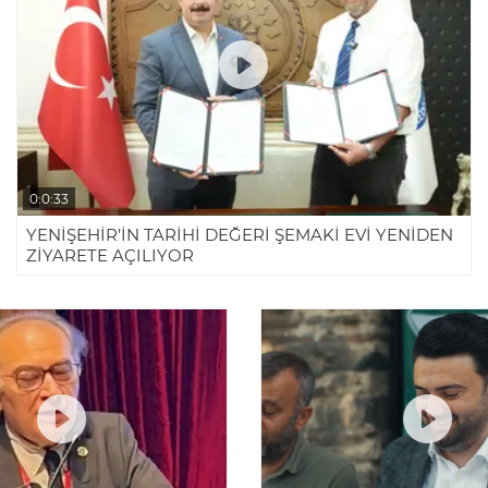
0:0:33
YENİŞEHİR’İN TARİHİ DEĞERİ ŞEMAKİ EVİ YENİDEN
ZİYARETE AÇILIYOR