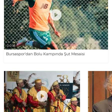
0:0:18
Bursaspor’dan Bolu Kampında Şut Mesaisi