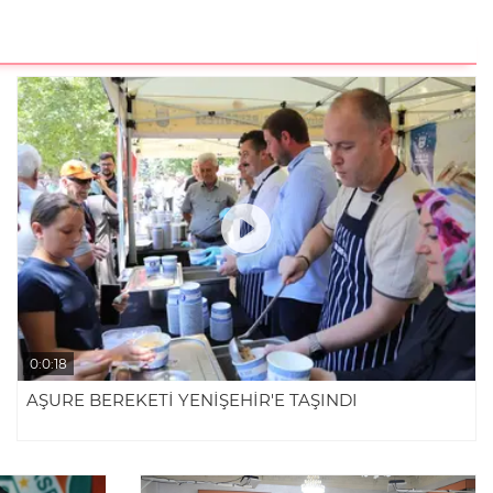
0:0:18
AŞURE BEREKETİ YENİŞEHİR'E TAŞINDI