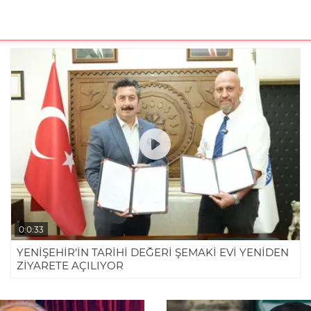
0:0:33
YENİŞEHİR’İN TARİHİ DEĞERİ ŞEMAKİ EVİ YENİDEN
ZİYARETE AÇILIYOR