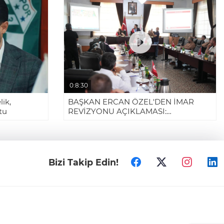
0:8:30
ik,
BAŞKAN ERCAN ÖZEL'DEN İMAR
tu
REVİZYONU AÇIKLAMASI:
"GERÇEKLER, ALGILARDAN
GÜÇLÜDÜR"
Bizi Takip Edin!