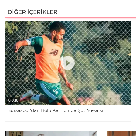
DİĞER İÇERİKLER
0:0:18
Bursaspor’dan Bolu Kampında Şut Mesaisi