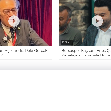
0:0:25
rı Açıklandı... Peki Gerçek
Bursaspor Başkanı Enes Çel
r?
Kapalıçarşı Esnafıyla Buluş