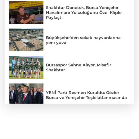
Shakhtar Donetsk, Bursa Yenişehir
Havalimanı Yolculuğunu Özel Kliple
Paylaştı
Büyükşehir'den sokak hayvanlarına
yeni yuva
Bursaspor Sahne Alıyor, Misafir
Shakhtar
YENİ Parti Resmen Kuruldu: Gözler
Bursa ve Yenişehir Teşkilatlanmasında
İYİ Partili Hasan Toktaş'tan
Yenişehir'deki İmar Sürecine İlişkin
Dikkat Çeken İddialar