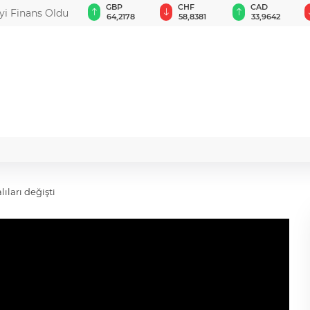
EUR
GBP
CHF
CAD
yi Finans Oldu
55,0592
64,2178
58,8381
33,9642
lıları değişti