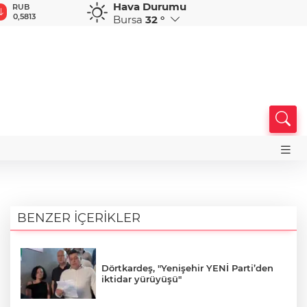
Hava Durumu
RUB
AED
AUD
DKK
S
0,5813
12,9557
33,5205
7,3473
5,
Bursa
32 °
BENZER İÇERİKLER
Dörtkardeş, "Yenişehir YENİ Parti’den
iktidar yürüyüşü"