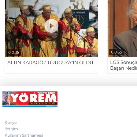
0:0:55
0:0:38
LGS Sonuçla
ALTIN KARAGÖZ URUGUAY’IN OLDU
Başarı Nedi
Künye
İletişim
Kullanım Şartnamesi