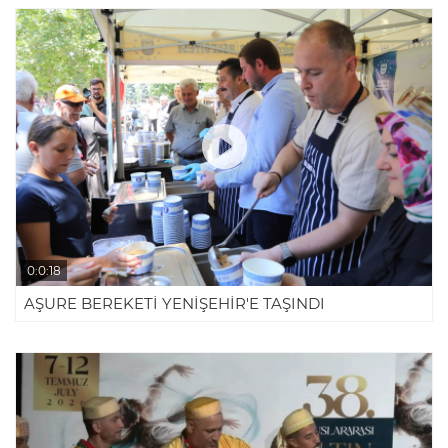
0:0:18
AŞURE BEREKETİ YENİŞEHİR'E TAŞINDI