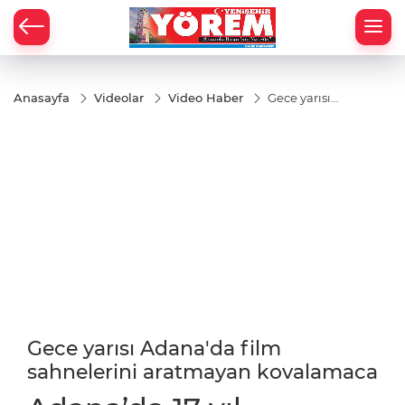
Anasayfa
Videolar
Video Haber
Gece yarısı
Adana'da
film
sahnelerini
aratmayan
kovalamaca
Gece yarısı Adana'da film
sahnelerini aratmayan kovalamaca