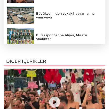
Büyükşehir'den sokak hayvanlarına
yeni yuva
Bursaspor Sahne Alıyor, Misafir
Shakhtar
YENİ Parti Resmen Kuruldu: Gözler
Bursa ve Yenişehir Teşkilatlanmasında
DİĞER İÇERİKLER
İYİ Partili Hasan Toktaş'tan
Yenişehir'deki İmar Sürecine İlişkin
Dikkat Çeken İddialar
KADIKÖY'DE TARİH YAZILAN AN..