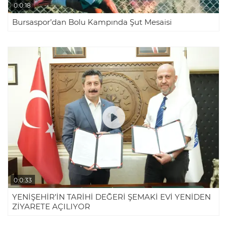
0:0:18
Bursaspor’dan Bolu Kampında Şut Mesaisi
0:0:33
YENİŞEHİR’İN TARİHİ DEĞERİ ŞEMAKİ EVİ YENİDEN
ZİYARETE AÇILIYOR