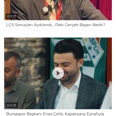
0:0:55
LGS Sonuçları Açıklandı... Peki Gerçek Başarı Nedir?
0:0:25
Bursaspor Başkanı Enes Çelik, Kapalıçarşı Esnafıyla