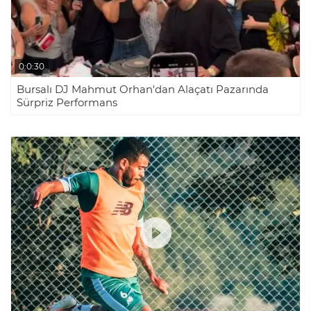
Dürdane Rampasında, TIR Küle Döndü
0:0:30
Bursalı DJ Mahmut Orhan'dan Alaçatı Pazarında
Akaryakıt istasyonunda sopalı kavga
Sürpriz Performans
kamerada