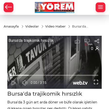
Anasayfa
Videolar
Video Haber
Bursa'da
trajikomik
hırsızlık
Bursa'da trajikomik hırsızlık
Bursa'da 3 gün art arda döner ve büfe olarak işletilen
dükkana giren hırsızlar pes dedirtti. Dükkan sahibi