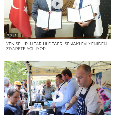
0:0:33
YENİŞEHİR’İN TARİHİ DEĞERİ ŞEMAKİ EVİ YENİDEN
ZİYARETE AÇILIYOR