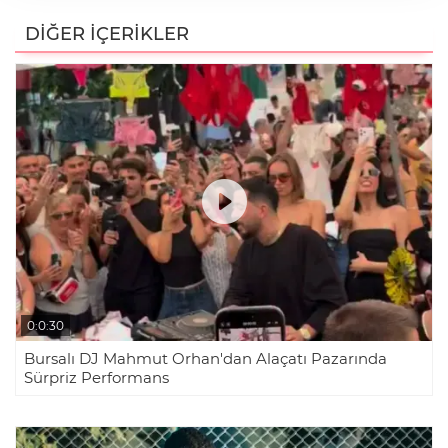
YENİ Parti Resmen Kuruldu: Gözler
Bursa ve Yenişehir Teşkilatlanmasında
DİĞER İÇERİKLER
İYİ Partili Hasan Toktaş'tan
Yenişehir'deki İmar Sürecine İlişkin
Dikkat Çeken İddialar
KADIKÖY'DE TARİH YAZILAN AN..
Dürdane Rampasında, TIR Küle Döndü
0:0:30
Bursalı DJ Mahmut Orhan'dan Alaçatı Pazarında
Akaryakıt istasyonunda sopalı kavga
Sürpriz Performans
kamerada