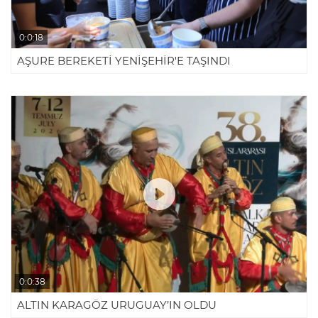
0:0:18
AŞURE BEREKETİ YENİŞEHİR'E TAŞINDI
0:0:38
ALTIN KARAGÖZ URUGUAY’IN OLDU