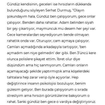
Gündüz kendisinin, geceleri ise hırsızların dükkanda
bulunduğunu söyleyen Serhat Durmuş, "Olayın
şokundayım hala. Gündüz ben çalışıyorum, gece onlar
çalışıyor. Benden daha rahatlar. Adam belinden siyah
bir şey çıkartıyor, maymuncuk mu desem her şeyi var.
Gece kameralardan seyrediyorum bende olmayan
rahatlık onda var. Oturuyor, cam açmaya çalışıyor.
Camları açmadığında arkadaşıyla tartışıyor, 'ben
açmadım sen niye gelmedin' der gibi. Ben 3'üncü kere
olunca polislere şikayet ettim. İbret olur diye
düşündüm ama hiç sanmıyorum. Camları onların
açamayacağı şekilde yaptırmıştık ama köşelerdeki
tahtalara hep zarar verip öyle açıyorlar. Hep
değiştirince insanın psikolojisi bozuluyor, benim
gülesim geliyor. Ben burada çalışıyorum o sırada
stresliyim ama hırsızın görüntülerine bakıyorum o
rahat. Sanki gündüz ben gece o vardiya değiştiriyoruz.