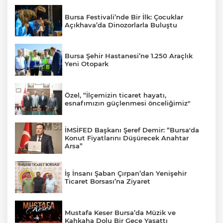
Bursa Festivali’nde Bir İlk: Çocuklar
Açıkhava’da Dinozorlarla Buluştu
Bursa Şehir Hastanesi’ne 1.250 Araçlık
Yeni Otopark
Özel, “İlçemizin ticaret hayatı,
esnafımızın güçlenmesi önceliğimiz"
İMSİFED Başkanı Şeref Demir: “Bursa'da
Konut Fiyatlarını Düşürecek Anahtar
Arsa”
İş İnsanı Şaban Çırpan’dan Yenişehir
Ticaret Borsası’na Ziyaret
Mustafa Keser Bursa’da Müzik ve
Kahkaha Dolu Bir Gece Yaşattı