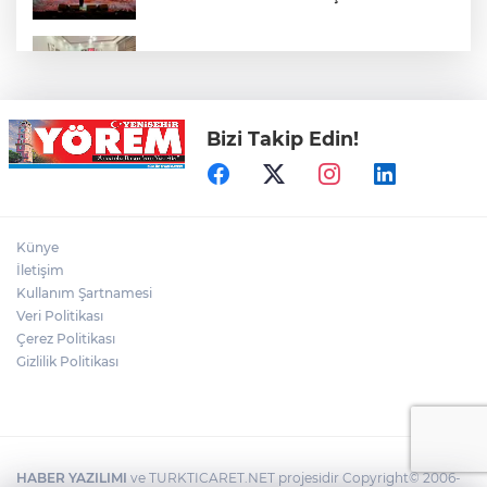
Öz Yenişehir Taşıyıcılar Kooperatifi’nden
Mehmet İleri’ye Ziyaret
Bizi Takip Edin!
YTSO’dan Yenişehir Şoförler ve
Otomobilciler Odası’na Ziyaret
Yenişehir’de Yaz Kur’an Kursları Futbol
Künye
Turnuvasında Şampiyon Yolören
İletişim
Kullanım Şartnamesi
Veri Politikası
Bursaspor’da Altyapı Seçmeleri Başlıyor
Çerez Politikası
Gizlilik Politikası
HABER YAZILIMI
ve TURKTICARET.NET projesidir Copyright© 2006-