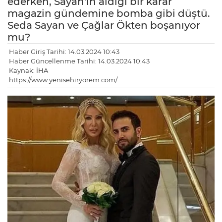
ederken, Sayan'ın aldığı bir karar
magazin gündemine bomba gibi düştü.
Seda Sayan ve Çağlar Ökten boşanıyor
mu?
Haber Giriş Tarihi: 14.03.2024 10:43
Haber Güncellenme Tarihi: 14.03.2024 10:43
Kaynak: İHA
https://www.yenisehiryorem.com/