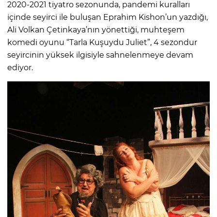
2020-2021 tiyatro sezonunda, pandemi kuralları
içinde seyirci ile buluşan Eprahim Kishon’un yazdığı,
Ali Volkan Çetinkaya’nın yönettiği, muhteşem
komedi oyunu “Tarla Kuşuydu Juliet”, 4 sezondur
seyircinin yüksek ilgisiyle sahnelenmeye devam
ediyor.