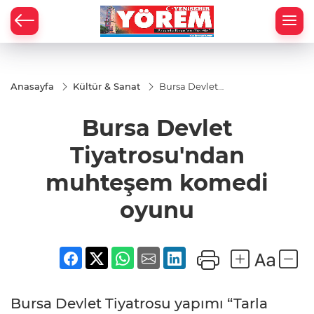
Anasayfa
Kültür & Sanat
Bursa Devlet
Tiyatrosu'ndan
muhteşem
Bursa Devlet
komedi oyunu
Tiyatrosu'ndan
muhteşem komedi
oyunu
Bursa Devlet Tiyatrosu yapımı “Tarla