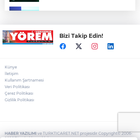
Bursa Ekonomisinde Tarihi Dönüşüm
Hamlesi Resmen Başladı
Bizi Takip Edin!
Bursa'nın Temmuz ayı ihracatı 3 milyar
914 milyon dolara ulaştı
Elini spiral makinesine kaptırdı
Künye
İletişim
Kullanım Şartnamesi
Veri Politikası
Bursaspor'un Forma Yan Sponsoru İyi
Finans Oldu
Çerez Politikası
Gizlilik Politikası
HABER YAZILIMI
ve TURKTICARET.NET projesidir Copyright© 2006-
2026 Tüm hakları saklıdır.