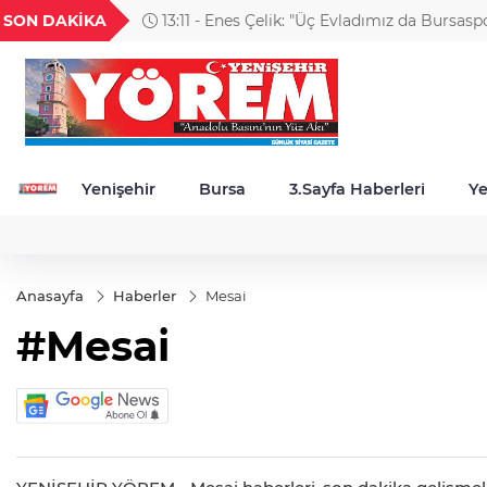
GEL
TND
BGN
VND
SON DAKİKA
13:11 - Enes Çelik: "Üç Evladımız da Bursasp
49
18,2677
16,3788
27,9743
0,0018
Kıymetli"
Yenişehir
Bursa
3.Sayfa Haberleri
Ye
Anasayfa
Haberler
Mesai
#Mesai