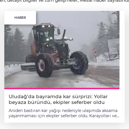
 detaylı bilgiler ve tüm gelişmeler, Mesai haber sayfasında c
HABER
Uludağ’da bayramda kar sürprizi: Yollar
beyaza büründü, ekipler seferber oldu
Aniden bastıran kar yağışı nedeniyle ulaşımda aksama
yaşanmaması için ekipler seferber oldu. Karayolları ve
belediye ekipleri, Uludağ’a ulaşımı sağlayan
güzergahlarda yoğun çalışma başlattı. Kar küreme ve