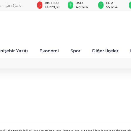
GAU/TRY
BIST 100
USD
EUR
or İçin Çok
6.660,55
13.779,39
47,6787
55,1254
nişehir Yazıtı
Ekonomi
Spor
Diğer İlçeler