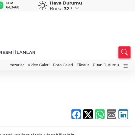
Hava Durumu
GBP
CHF
CAD
RUB
A
64,3468
59,0083
34,1883
0,5822
1
Bursa
32 °
RESMİ İLANLAR
Yazarlar
Video Galeri
Foto Galeri
Fikstür
Puan Durumu