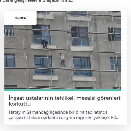
anlı gelişmelerle ulaşabilirsiniz.
HABER
İnşaat ustalarının tehlikeli mesaisi görenleri
korkuttu
Hatay’ın Samandağ ilçesinde bir bina tadilatında
çalışan ustaların şiddetli rüzgara rağmen yaklaşık 60
metre yükseklikte güvenlik önlemi almadan çalıştıkları
görüldü. Depremden kaynaklı orta hasar olduğu