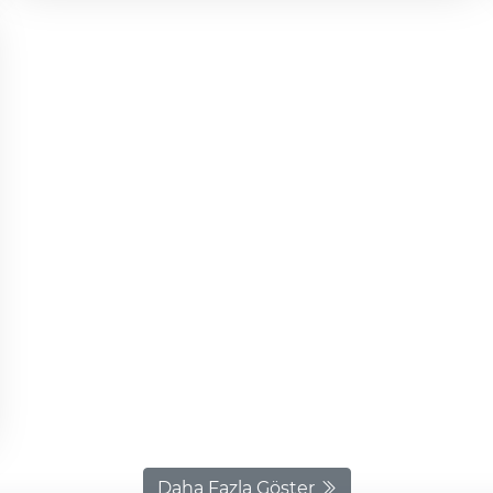
tuzlama araçlarıyla kapanma riski bulunan yolların açık
tutulması için aralıksız mesai yapıldı. Yer yer etkisini
artıran yağış sonrası yol üzerinde kar kalınlığı artarken,
ekipler kar küreme araçlarıyla yolları açmaya çalıştı.
Sürücüler ise buzlanma ve görüş mesafesindeki düşüşe
karşı dikkatli olmaları konusunda uyarıldı.
Daha Fazla Göster