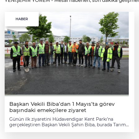
YENİŞEHİR YÖREM - Mesai haberleri, son dakika gelişmeleri,
HABER
Başkan Vekili Biba’dan 1 Mayıs’ta görev
başındaki emekçilere ziyaret
Günün ilk ziyaretini Hüdavendigar Kent Parkı’na
gerçekleştiren Başkan Vekili Şahin Biba, burada Tarım
Peyzaj A.Ş Genel Müdürü Semih Polat ve park
personeliyle bir araya geldi. Talep, öneri ve görüşleri