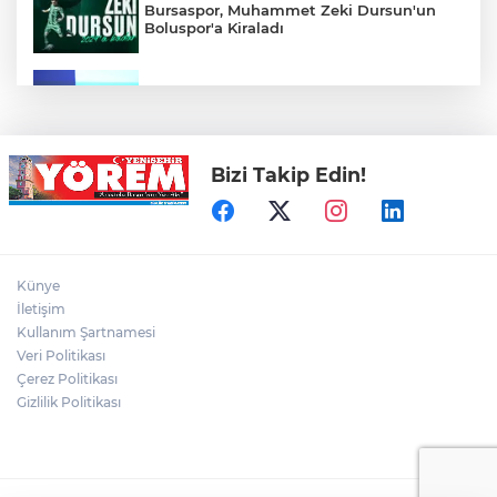
Bursaspor, Muhammet Zeki Dursun'un
Boluspor'a Kiraladı
Bursa Ekonomisinde Tarihi Dönüşüm
Hamlesi Resmen Başladı
Bizi Takip Edin!
Bursa'nın Temmuz ayı ihracatı 3 milyar
914 milyon dolara ulaştı
Elini spiral makinesine kaptırdı
Künye
İletişim
Kullanım Şartnamesi
Veri Politikası
Bursaspor'un Forma Yan Sponsoru İyi
Finans Oldu
Çerez Politikası
Gizlilik Politikası