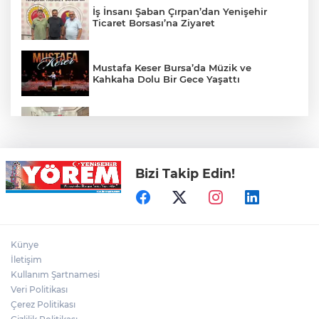
İş İnsanı Şaban Çırpan’dan Yenişehir
Ticaret Borsası’na Ziyaret
Mustafa Keser Bursa’da Müzik ve
Kahkaha Dolu Bir Gece Yaşattı
Öz Yenişehir Taşıyıcılar Kooperatifi’nden
Mehmet İleri’ye Ziyaret
Bizi Takip Edin!
YTSO’dan Yenişehir Şoförler ve
Otomobilciler Odası’na Ziyaret
Yenişehir’de Yaz Kur’an Kursları Futbol
Künye
Turnuvasında Şampiyon Yolören
İletişim
Kullanım Şartnamesi
Veri Politikası
Bursaspor’da Altyapı Seçmeleri Başlıyor
Çerez Politikası