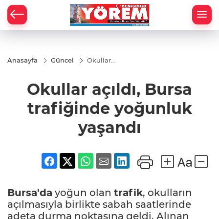
Anasayfa
Güncel
Okullar
açıldı,
Bursa
Okullar açıldı, Bursa
trafiğinde
yoğunluk
yaşandı
trafiğinde yoğunluk
yaşandı
Bursa'da
yoğun olan
trafik
, okulların
açılmasıyla birlikte sabah saatlerinde
adeta durma noktasına geldi. Alınan