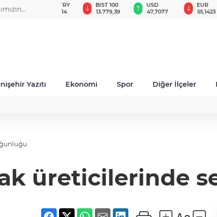
GAU/TRY
BIST 100
USD
EUR
fımızın
6.662,14
13.779,39
47,7077
55,1423
nişehir Yazıtı
Ekonomi
Spor
Diğer İlçeler
yoğunluğu
ak üreticilerinde 