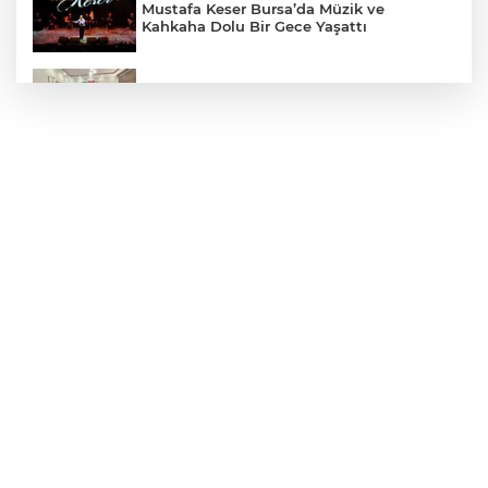
Mustafa Keser Bursa’da Müzik ve
Kahkaha Dolu Bir Gece Yaşattı
Öz Yenişehir Taşıyıcılar Kooperatifi’nden
Mehmet İleri’ye Ziyaret
YTSO’dan Yenişehir Şoförler ve
Otomobilciler Odası’na Ziyaret
Yenişehir’de Yaz Kur’an Kursları Futbol
Turnuvasında Şampiyon Yolören
Bursaspor’da Altyapı Seçmeleri Başlıyor