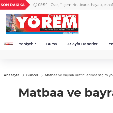
GEL
TND
BGN
VND
SON DAKİKA
05:54 - Özel, “İlçemizin ticaret hayatı, esna
85
18,2788
16,2881
27,9743
0,0018
güçlenmesi önceliğimiz"
Yenişehir
Bursa
3.Sayfa Haberleri
Ye
Anasayfa
Güncel
Matbaa ve bayrak üreticilerinde seçim 
Matbaa ve bayr