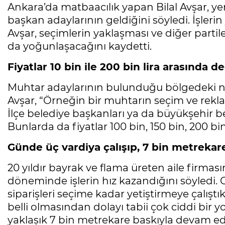
Ankara’da matbaacılık yapan Bilal Avşar, yer
başkan adaylarının geldiğini söyledi. İşlerin
Avşar, seçimlerin yaklaşması ve diğer partile
da yoğunlaşacağını kaydetti.
Fiyatlar 10 bin ile 200 bin lira arasında d
Muhtar adaylarının bulunduğu bölgedeki nüfu
Avşar, “Örneğin bir muhtarın seçim ve reklam
İlçe belediye başkanları ya da büyükşehir be
Bunlarda da fiyatlar 100 bin, 150 bin, 200 bi
Günde üç vardiya çalışıp, 7 bin metrekar
20 yıldır bayrak ve flama üreten aile firmasın
döneminde işlerin hız kazandığını söyledi. 
siparişleri seçime kadar yetiştirmeye çalışt
belli olmasından dolayı tabii çok ciddi bir 
yaklaşık 7 bin metrekare baskıyla devam ed