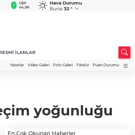
Hava Durumu
GBP
CHF
CAD
RUB
A
64,3869
58,9421
34,1697
0,5824
1
Bursa
32 °
RESMİ İLANLAR
Yazarlar
Video Galeri
Foto Galeri
Fikstür
Puan Durumu
seçim yoğunluğu
En Çok Okunan Haberler