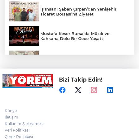
İş İnsanı Şaban Çırpan’dan Yenişehir
Ticaret Borsası’na Ziyaret
Mustafa Keser Bursa’da Müzik ve
Kahkaha Dolu Bir Gece Yaşattı
Öz Yenişehir Taşıyıcılar Kooperatifi’nden
Mehmet İleri’ye Ziyaret
Bizi Takip Edin!
YTSO’dan Yenişehir Şoförler ve
Otomobilciler Odası’na Ziyaret
Yenişehir’de Yaz Kur’an Kursları Futbol
Künye
Turnuvasında Şampiyon Yolören
İletişim
Kullanım Şartnamesi
Veri Politikası
Bursaspor’da Altyapı Seçmeleri Başlıyor
Çerez Politikası