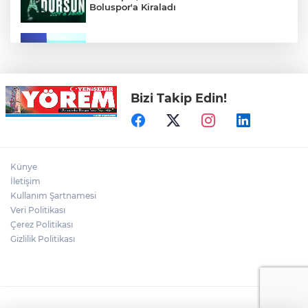
Boluspor'a Kiraladı
Bursa Ekonomisinde Tarihi Dönüşüm
Hamlesi Resmen Başladı
Bizi Takip Edin!
Bursa'nın Temmuz ayı ihracatı 3 milyar
914 milyon dolara ulaştı
Elini spiral makinesine kaptırdı
Künye
İletişim
Kullanım Şartnamesi
Veri Politikası
Bursaspor'un Forma Yan Sponsoru İyi
Finans Oldu
Çerez Politikası
Gizlilik Politikası