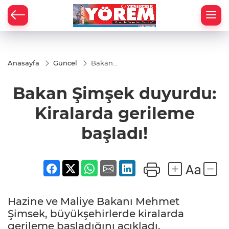
Anasayfa
Güncel
Bakan
Şimşek
duyurdu:
Bakan Şimşek duyurdu:
Kiralarda
gerileme
başladı!
Kiralarda gerileme
başladı!
Hazine ve Maliye Bakanı Mehmet
Şimsek, büyükşehirlerde kiralarda
gerileme başladığını açıkladı.