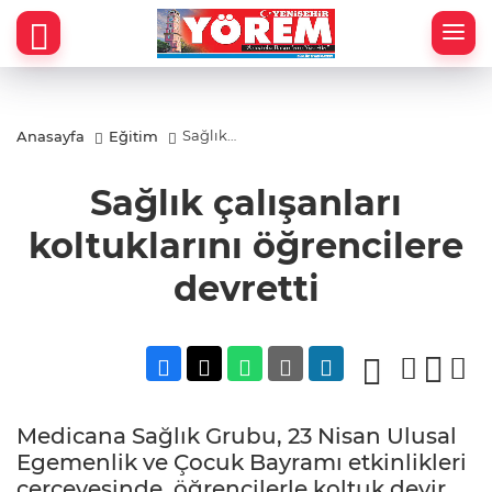
Sağlık
Anasayfa
Eğitim
çalışanları
koltuklarını
öğrencilere
Sağlık çalışanları
devretti
koltuklarını öğrencilere
devretti
Medicana Sağlık Grubu, 23 Nisan Ulusal
Egemenlik ve Çocuk Bayramı etkinlikleri
çerçevesinde, öğrencilerle koltuk devir