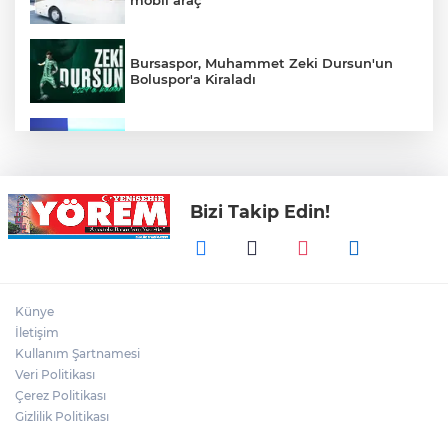
mobil araç
Bursaspor, Muhammet Zeki Dursun'un
Boluspor'a Kiraladı
Bursa Ekonomisinde Tarihi Dönüşüm
Hamlesi Resmen Başladı
Bizi Takip Edin!
Bursa'nın Temmuz ayı ihracatı 3 milyar
914 milyon dolara ulaştı
Elini spiral makinesine kaptırdı
Künye
İletişim
Kullanım Şartnamesi
Veri Politikası
Bursaspor'un Forma Yan Sponsoru İyi
Finans Oldu
Çerez Politikası
Gizlilik Politikası