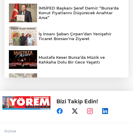
İMSİFED Başkanı Şeref Demir: “Bursa'da
Konut Fiyatlarını Düşürecek Anahtar
Arsa”
İş İnsanı Şaban Çırpan’dan Yenişehir
Ticaret Borsası’na Ziyaret
Mustafa Keser Bursa’da Müzik ve
Kahkaha Dolu Bir Gece Yaşattı
Öz Yenişehir Taşıyıcılar Kooperatifi’nden
Mehmet İleri’ye Ziyaret
Bizi Takip Edin!
YTSO’dan Yenişehir Şoförler ve
Otomobilciler Odası’na Ziyaret
Yenişehir’de Yaz Kur’an Kursları Futbol
Künye
Turnuvasında Şampiyon Yolören