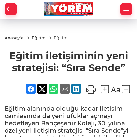
Anasayfa
Eğitim
Eğitim
iletişiminin
yeni
Eğitim iletişiminin yeni
stratejisi:
“Sıra
Sende”
stratejisi: “Sıra Sende”
Eğitim alanında olduğu kadar iletişim
camiasında da yeni ufuklar açmayı
hedefleyen Bahçeşehir Koleji, 30. yılına
özel yeni iletişim stratejisi “Sıra Sende”yi