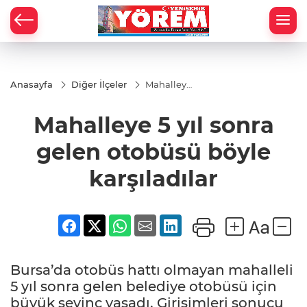
Anasayfa
Diğer İlçeler
Mahalleye
5 yıl sonra
gelen
Mahalleye 5 yıl sonra
otobüsü
böyle
karşıladılar
gelen otobüsü böyle
karşıladılar
Bursa’da otobüs hattı olmayan mahalleli
5 yıl sonra gelen belediye otobüsü için
büyük sevinç yaşadı. Girişimleri sonucu