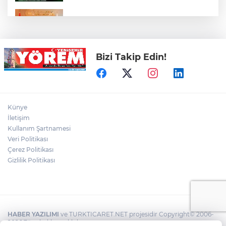
Yenişehir'in Spor Altyapısı İçin Ankara
Çıkarması
Bizi Takip Edin!
Özel, ‘Sporun ve sporcunun yanındayız’
Yenişehir'in Tarım Geleceği Masaya
Künye
Yatırıldı
İletişim
Kullanım Şartnamesi
Veri Politikası
Söylemiş Başakspor'da Bir İmza Daha:
Efecan Anşin Yuvada Kaldı
Çerez Politikası
Gizlilik Politikası
HABER YAZILIMI
ve TURKTICARET.NET projesidir Copyright© 2006-
2026 Tüm hakları saklıdır.