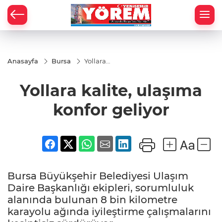
Anasayfa
Bursa
Yollara
kalite,
ulaşıma
Yollara kalite, ulaşıma
konfor
geliyor
konfor geliyor
Bursa Büyükşehir Belediyesi Ulaşım
Daire Başkanlığı ekipleri, sorumluluk
alanında bulunan 8 bin kilometre
karayolu ağında iyileştirme çalışmalarını