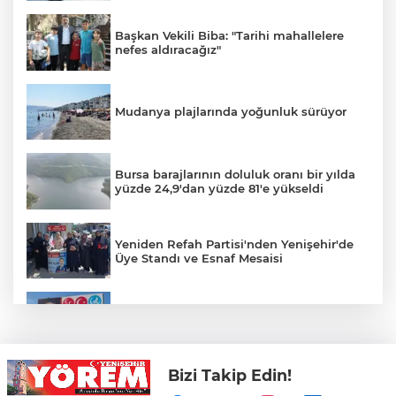
Başkan Vekili Biba: "Tarihi mahallelere
nefes aldıracağız"
Mudanya plajlarında yoğunluk sürüyor
Bursa barajlarının doluluk oranı bir yılda
yüzde 24,9'dan yüzde 81'e yükseldi
Yeniden Refah Partisi'nden Yenişehir'de
Üye Standı ve Esnaf Mesaisi
Koyunhisar'daki Hatıra Ormanı Tabelası
Yenilendi
Bizi Takip Edin!
Açıkhava’da ‘cimri’ye alkış yağmuru