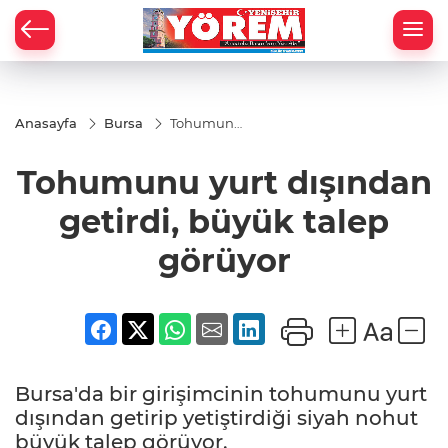
Anasayfa
Bursa
Tohumunu
yurt
dışından
Tohumunu yurt dışından
getirdi,
büyük
talep
getirdi, büyük talep
görüyor
görüyor
Bursa'da bir girişimcinin tohumunu yurt
dışından getirip yetiştirdiği siyah nohut
büyük talep görüyor.