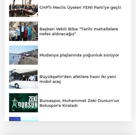
CHP’li Meclis Üyeleri YENİ Parti’ye geçti
Başkan Vekili Biba: "Tarihi mahallelere
nefes aldıracağız"
Mudanya plajlarında yoğunluk sürüyor
Büyükşehir'den afetlere hazır iki yeni
mobil araç
Bursaspor, Muhammet Zeki Dursun'un
Boluspor'a Kiraladı
Bursa Ekonomisinde Tarihi Dönüşüm
Hamlesi Resmen Başladı