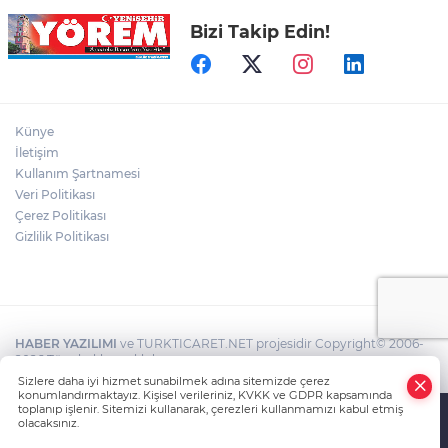
Bizi Takip Edin!
Bursa'nın Temmuz ayı ihracatı 3 milyar
914 milyon dolara ulaştı
Elini spiral makinesine kaptırdı
Künye
İletişim
Kullanım Şartnamesi
Veri Politikası
Bursaspor'un Forma Yan Sponsoru İyi
Finans Oldu
Çerez Politikası
Gizlilik Politikası
HABER YAZILIMI
ve TURKTICARET.NET projesidir Copyright© 2006-
2026 Tüm hakları saklıdır.
Sizlere daha iyi hizmet sunabilmek adına sitemizde çerez
konumlandırmaktayız. Kişisel verileriniz, KVKK ve GDPR kapsamında
toplanıp işlenir. Sitemizi kullanarak, çerezleri kullanmamızı kabul etmiş
olacaksınız.
Anasayfa
Haber Ara
Yazarlar