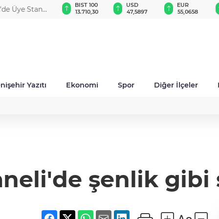
GAU/TRY
BIST 100
USD
EUR
r'de Üye Standı
6.522,26
13.710,30
47,5897
55,0658
nişehir Yazıtı
Ekonomi
Spor
Diğer İlçeler
neli'de şenlik gibi 