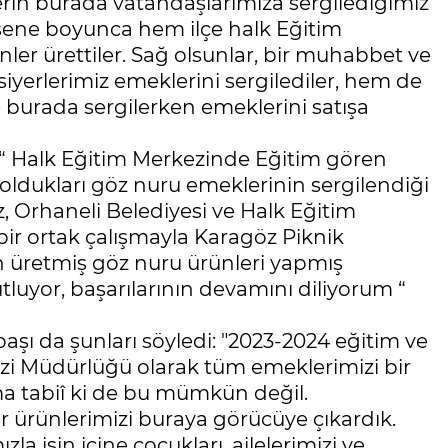
nlerin burada vatandaşlarımıza sergilediğimiz
 sene boyunca hem ilçe halk Eğitim
ler ürettiler. Sağ olsunlar, bir muhabbet ve
rsiyerlerimiz emeklerini sergilediler, hem de
burada sergilerken emeklerini satışa
 “ Halk Eğitim Merkezinde Eğitim gören
oldukları göz nuru emeklerinin sergilendiği
z, Orhaneli Belediyesi ve Halk Eğitim
r ortak çalışmayla Karagöz Piknik
n üretmiş göz nuru ürünleri yapmış
kutluyor, başarılarının devamını diliyorum “
şı da şunları söyledi: "2023-2024 eğitim ve
zi Müdürlüğü olarak tüm emeklerimizi bir
ma tabiî ki de bu mümkün değil.
ar ürünlerimizi buraya görücüye çıkardık.
 işin içine çocukları, ailelerimizi ve