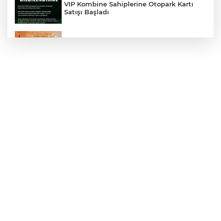
VIP Kombine Sahiplerine Otopark Kartı
Satışı Başladı
Yenişehir'in Spor Altyapısı İçin Ankara
Çıkarması
Özel, ‘Sporun ve sporcunun yanındayız’
Yenişehir'in Tarım Geleceği Masaya
Yatırıldı
Söylemiş Başakspor'da Bir İmza Daha:
Efecan Anşin Yuvada Kaldı