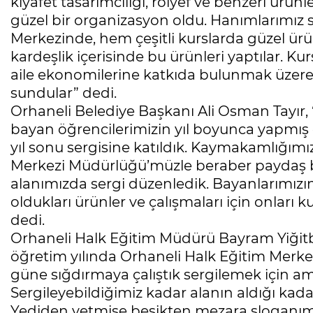
kıyafet tasarımcılığı, rölyef ve benzeri ürü
güzel bir organizasyon oldu. Hanımlarımız
Merkezinde, hem çeşitli kurslarda güzel ürün
kardeşlik içerisinde bu ürünleri yaptılar. Ku
aile ekonomilerine katkıda bulunmak üzere 
sundular” dedi.
Orhaneli Belediye Başkanı Ali Osman Tayır,
bayan öğrencilerimizin yıl boyunca yapmış 
yıl sonu sergisine katıldık. Kaymakamlığımı
Merkezi Müdürlüğü’müzle beraber paydaş bi
alanımızda sergi düzenledik. Bayanlarımızı
oldukları ürünler ve çalışmaları için onları 
dedi.
Orhaneli Halk Eğitim Müdürü Bayram Yiğitba
öğretim yılında Orhaneli Halk Eğitim Merke
güne sığdırmaya çalıştık sergilemek için a
Sergileyebildiğimiz kadar alanın aldığı kad
Yediden yetmişe beşikten mezara sloganımızla