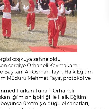
sergisi coşkuya sahne oldu.
eşen sergiye Orhaneli Kaymakamı
Başkanı Ali Osman Tayır, Halk Eğitim
itim Müdürü Mehmet Tayır, protokol ve
ed Furkan Tuna, “ Orhaneli
lığı'mızın işbirliği ile Halk Eğitim
oyunca üretmiş olduğu el sanatları,