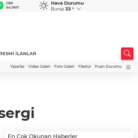
Hava Durumu
GBP
CHF
CAD
RUB
A
64,1997
58,8505
33,9582
0,5778
1
Bursa
33 °
RESMİ İLANLAR
Yazarlar
Video Galeri
Foto Galeri
Fikstür
Puan Durumu
sergi
En Çok Okunan Haberler