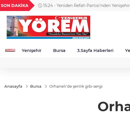
GEL
TND
BGN
VND
SON DAKİKA
15:24 - Yeniden Refah Partisi'nden Yenişehi
56
18,1987
16,2478
28,0626
0,0018
ve Esnaf Mesaisi
Yenişehir
Bursa
3.Sayfa Haberleri
Ye
Anasayfa
Bursa
Orhaneli'de şenlik gibi sergi
Orha