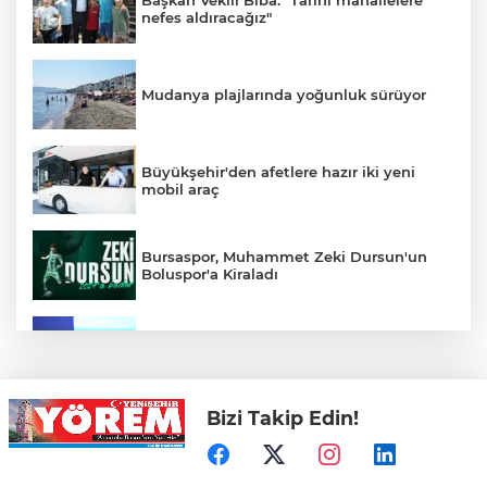
Başkan Vekili Biba: "Tarihi mahallelere
nefes aldıracağız"
Mudanya plajlarında yoğunluk sürüyor
Büyükşehir'den afetlere hazır iki yeni
mobil araç
Bursaspor, Muhammet Zeki Dursun'un
Boluspor'a Kiraladı
Bursa Ekonomisinde Tarihi Dönüşüm
Hamlesi Resmen Başladı
Bizi Takip Edin!
Bursa'nın Temmuz ayı ihracatı 3 milyar
914 milyon dolara ulaştı