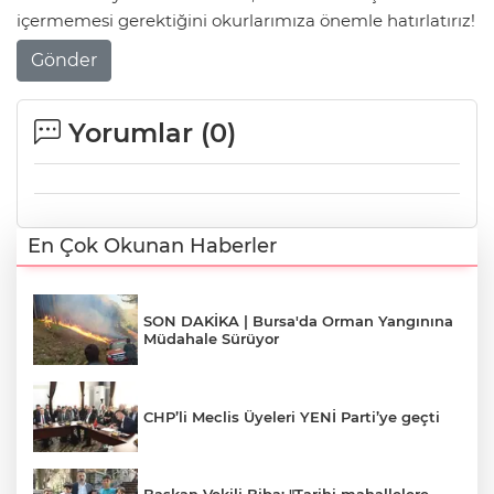
içermemesi gerektiğini okurlarımıza önemle hatırlatırız!
Gönder
Yorumlar (
0
)
En Çok Okunan Haberler
SON DAKİKA | Bursa'da Orman Yangınına
Müdahale Sürüyor
CHP’li Meclis Üyeleri YENİ Parti’ye geçti