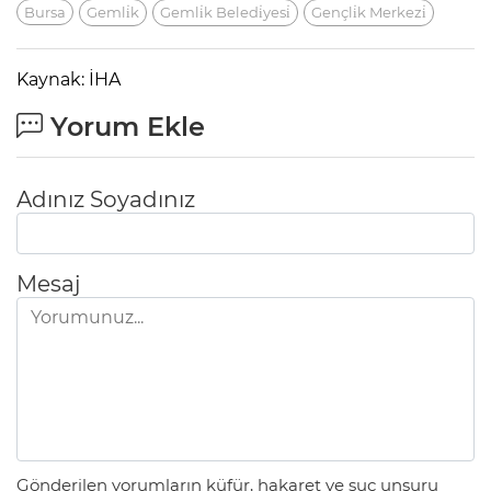
Bursa
Gemli̇k
Gemli̇k Beledi̇yesi̇
Gençli̇k Merkezi̇
Kaynak: İHA
Yorum Ekle
Adınız Soyadınız
Mesaj
Gönderilen yorumların küfür, hakaret ve suç unsuru