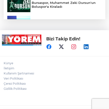
Bursaspor, Muhammet Zeki Dursun'un
Boluspor'a Kiraladı
Bursa Ekonomisinde Tarihi Dönüşüm
Hamlesi Resmen Başladı
Bizi Takip Edin!
Bursa'nın Temmuz ayı ihracatı 3 milyar
914 milyon dolara ulaştı
Elini spiral makinesine kaptırdı
Künye
İletişim
Kullanım Şartnamesi
Veri Politikası
Bursaspor'un Forma Yan Sponsoru İyi
Finans Oldu
Çerez Politikası
Gizlilik Politikası