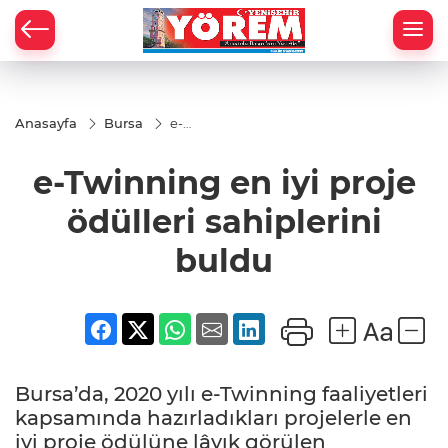
Anasayfa
Bursa
e-
Twinning
en iyi
e-Twinning en iyi proje
proje
ödülleri
sahiplerini
ödülleri sahiplerini
buldu
buldu
Bursa’da, 2020 yılı e-Twinning faaliyetleri
kapsamında hazırladıkları projelerle en
iyi proje ödülüne lâyık görülen