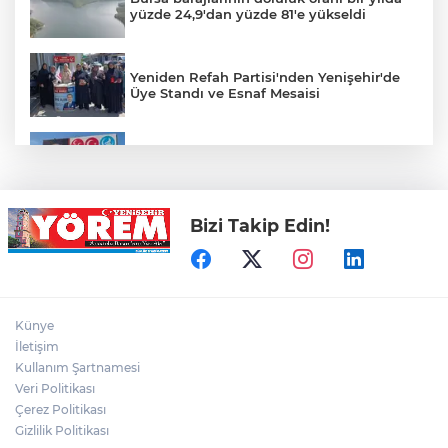
yüzde 24,9'dan yüzde 81'e yükseldi
Yeniden Refah Partisi'nden Yenişehir'de
Üye Standı ve Esnaf Mesaisi
Koyunhisar'daki Hatıra Ormanı Tabelası
Yenilendi
Bizi Takip Edin!
Açıkhava’da ‘cimri’ye alkış yağmuru
Bursaspor'un Forma Yan Sponsoru İyi
Künye
Finans Oldu
İletişim
Kullanım Şartnamesi
Veri Politikası
Bursaspor, Muhammet Zeki Dursun'un
Boluspor'a Kiraladı
Çerez Politikası
Gizlilik Politikası