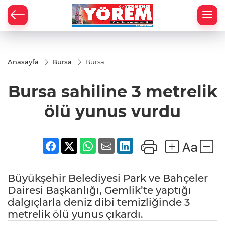
Anasayfa
Bursa
Bursa
sahiline
3
Bursa sahiline 3 metrelik
metrelik
ölü
yunus
ölü yunus vurdu
vurdu
Büyükşehir Belediyesi Park ve Bahçeler
Dairesi Başkanlığı, Gemlik’te yaptığı
dalgıçlarla deniz dibi temizliğinde 3
metrelik ölü yunus çıkardı.