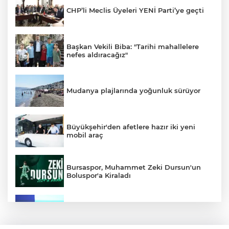
CHP’li Meclis Üyeleri YENİ Parti’ye geçti
Başkan Vekili Biba: "Tarihi mahallelere
nefes aldıracağız"
Mudanya plajlarında yoğunluk sürüyor
Büyükşehir'den afetlere hazır iki yeni
mobil araç
Bursaspor, Muhammet Zeki Dursun'un
Boluspor'a Kiraladı
Bursa Ekonomisinde Tarihi Dönüşüm
Hamlesi Resmen Başladı